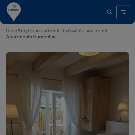
Úvod
/
Ubytovací zařízení
/
Ubytování v soukromí
/
Apartments Humpolec