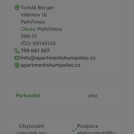
Tomáš Berger
Vilémov 16
Pelhřimov
Okres:
Pelhřimov
396 01
IČO: 69149143
739 661 367
info@apartmentshumpolec.cz
apartmentshumpolec.cz
Parkování
ano
Ubytování
Podpora
vhodné pro
elektromobility