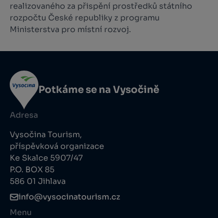
realizovaného za přispění prostředků státního
rozpočtu České republiky z programu
Ministerstva pro místní rozvoj.
Potkáme se na Vysočině
Adresa
Vysočina Tourism,
příspěvková organizace
Ke Skalce 5907/47
P.O. BOX 85
586 01 Jihlava
info@vysocinatourism.cz
Menu