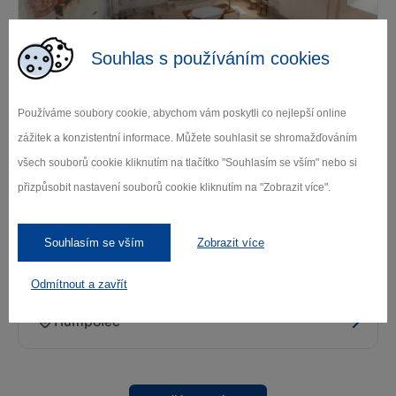
Synagoga Humpolec
Souhlas s používáním cookies
Humpolec
Používáme soubory cookie, abychom vám poskytli co nejlepší online
zážitek a konzistentní informace. Můžete souhlasit se shromažďováním
všech souborů cookie kliknutím na tlačítko "Souhlasím se vším" nebo si
přizpůsobit nastavení souborů cookie kliknutím na "Zobrazit více".
Souhlasím se vším
Zobrazit více
Kostel sv. Mikuláše v Humpolci
Odmítnout a zavřít
Humpolec