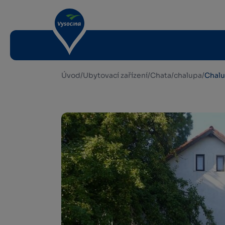
Úvod
/
Ubytovací zařízení
/
Chata/chalupa
/
Chalu