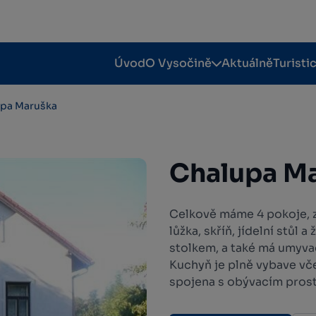
Úvod
O Vysočině
Aktuálně
Turisti
pa Maruška
Chalupa M
Celkově máme 4 pokoje, z
lůžka, skříň, jídelní stůl a
stolkem, a také má umyva
Kuchyň je plně vybave vče
spojena s obývacím pros