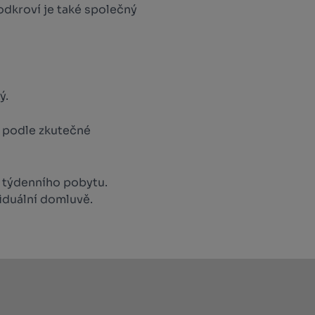
odkroví je také společný
ý.
, podle zkutečné
ň týdenního pobytu.
viduální domluvě.