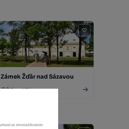
Zámek Žďár nad Sázavou
Žďár nad Sázavou
souhlasit se shromažďováním