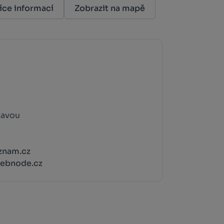
íce informací
Zobrazit na mapě
zavou
znam.cz
webnode.cz