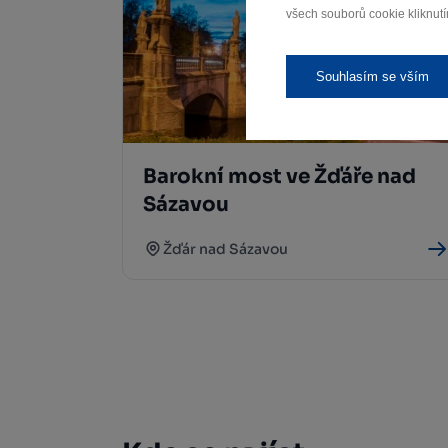
všech souborů cookie kliknutí
Souhlasím se vším
Barokní most ve Žďáře nad
Sázavou
Žďár nad Sázavou