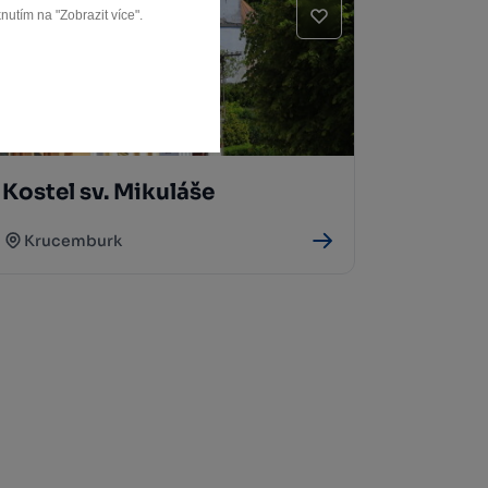
nutím na "Zobrazit více".
Kostel sv. Mikuláše
Krucemburk