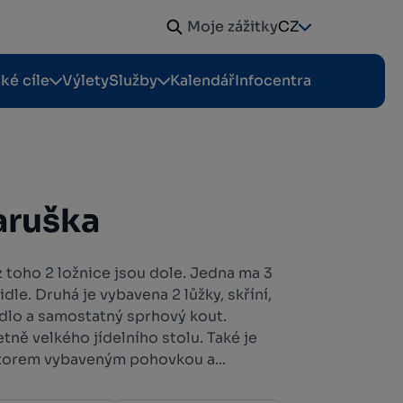
Moje zážitky
CZ
cké cíle
Výlety
Služby
Kalendář
Infocentra
aruška
 toho 2 ložnice jsou dole. Jedna ma 3
 židle. Druhá je vybavena 2 lůžky, skříní,
dlo a samostatný sprhový kout.
tně velkého jídelního stolu. Také je
torem vybaveným pohovkou a...