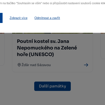
m na tlačítko "Souhlasím se vším" nebo si přizpůsobit nastavení souborů cookie klik
Zobrazit více
Odmítnout a zavřít
Poutní kostel sv. Jana
Nepomuckého na Zelené
hoře (UNESCO)
Žďár nad Sázavou
Další památky