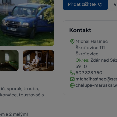
Přidat zážitek
V
Kontakt
Michal Hasinec
Škrdlovice 111
Škrdlovice
Okres:
Žďár nad Sá
591 01
602 328 760
michalhasinec@se
chalupa-maruska.
ič, sporák, trouba,
 konvice, toustovač a
em a 2 malými