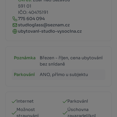
591 01
IČO: 40475191
775 604 094
studioglass@seznam.cz
ubytovani-studio-vysocina.cz
Poznámka
Březen - říjen, cena ubytování
bez snídaně
Parkování
ANO, přímo u subjektu
Internet
Parkování
Možnost
Úschovna
stravování
zavazadel/kol