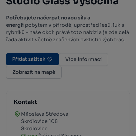
Studio Glass Vysočina
Potřebujete načerpat
novou sílu a
energii
pobytem v přírodě, uprostřed lesů, luk a
rybníků – naše okolí právě toto nabízí a je zde celá
řada aktivit včetně značených cyklistických tras.
Přidat zážitek
Více informací
Zobrazit na mapě
Kontakt
Miloslava Středová
Škrdlovice 108
Škrdlovice
Okres:
Žďár nad Sázavou