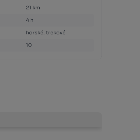
21 km
4 h
horské, trekové
10