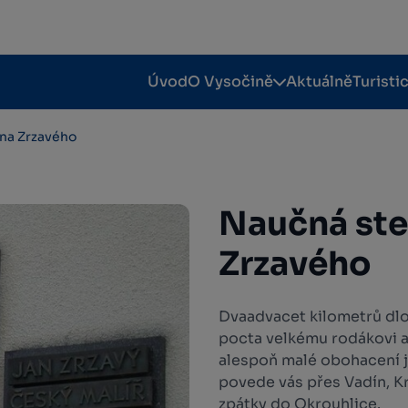
Úvod
O Vysočině
Aktuálně
Turisti
na Zrzavého
Naučná ste
Zrzavého
Dvaadvacet kilometrů dlo
pocta velkému rodákovi a
alespoň malé obohacení je
povede vás přes Vadín, Kr
zpátky do Okrouhlice.