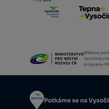
Webový portá
Vysočina v l
programu Min
Potkáme se na Vysoč