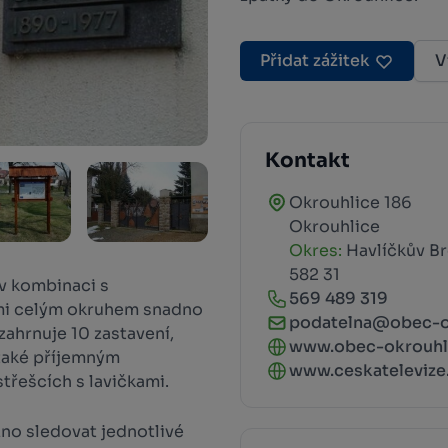
Přidat zážitek
V
Kontakt
Okrouhlice 186
Okrouhlice
Okres:
Havlíčkův B
582 31
 v kombinaci s
569 489 319
ami celým okruhem snadno
podatelna@obec-o
zahrnuje 10 zastavení,
www.obec-okrouhl
také příjemným
www.ceskatelevize.c
třešcích s lavičkami.
žno sledovat jednotlivé