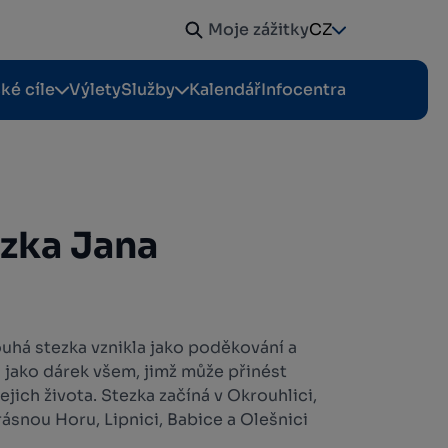
Moje zážitky
CZ
cké cíle
Výlety
Služby
Kalendář
Infocentra
zka Jana
uhá stezka vznikla jako poděkování a
 jako dárek všem, jimž může přinést
jich života. Stezka začíná v Okrouhlici,
ásnou Horu, Lipnici, Babice a Olešnici