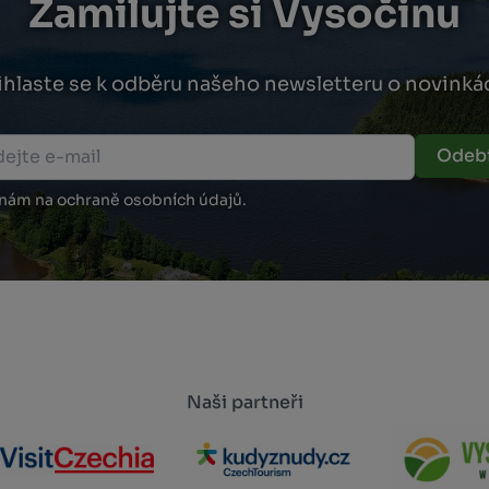
Zamilujte si Vysočinu
ihlaste se k odběru našeho newsletteru o novinká
Odebí
 nám na ochraně osobních údajů.
Naši partneři