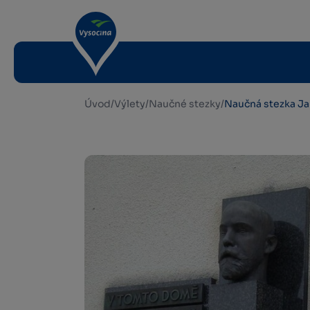
Úvod
/
Výlety
/
Naučné stezky
/
Naučná stezka Ja