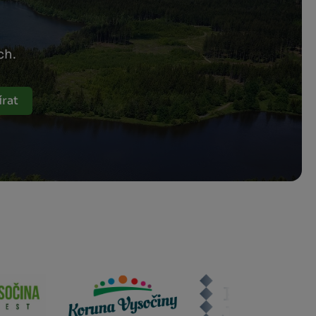
ch.
rat