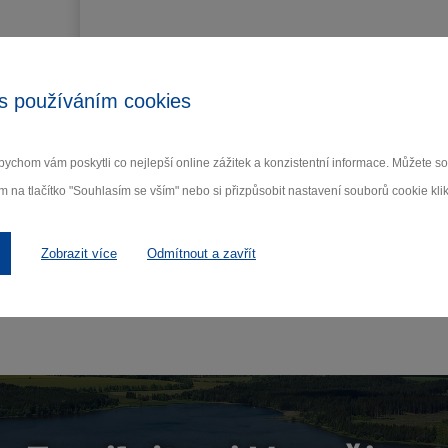
s používáním cookies
ychom vám poskytli co nejlepší online zážitek a konzistentní informace. Můžete 
m na tlačítko "Souhlasím se vším" nebo si přizpůsobit nastavení souborů cookie klik
Zobrazit více
Odmítnout a zavřít