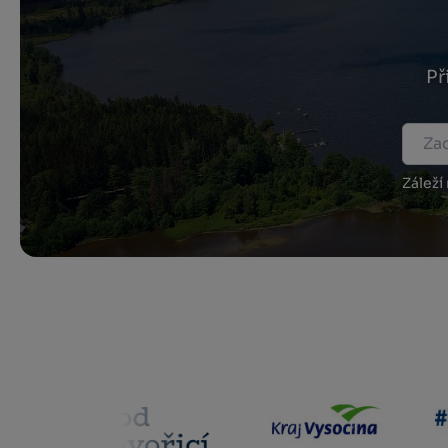
Př
Záleží