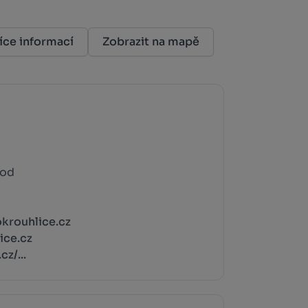
íce informací
Zobrazit na mapě
rod
krouhlice.cz
ice.cz
z/...