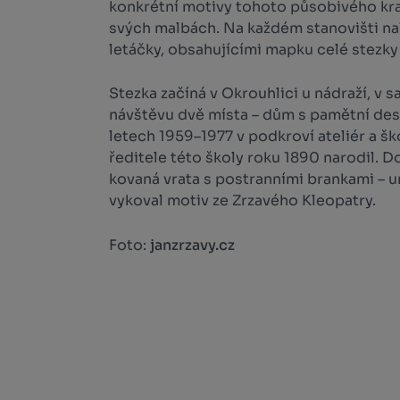
konkrétní motivy tohoto působivého kraje
svých malbách. Na každém stanovišti na
letáčky, obsahujícími mapku celé stezky
Stezka začíná v Okrouhlici u nádraží, v s
návštěvu dvě místa – dům s pamětní des
letech 1959–1977 v podkroví ateliér a ško
ředitele této školy roku 1890 narodil. D
kovaná vrata s postranními brankami – 
vykoval motiv ze Zrzavého Kleopatry.
Foto:
janzrzavy.cz