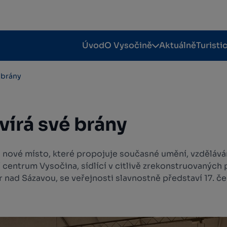
Úvod
O Vysočině
Aktuálně
Turisti
 brány
írá své brány
 nové místo, které propojuje současné umění, vzdělávání
 centrum Vysočina, sídlící v citlivě zrekonstruovaných
 nad Sázavou, se veřejnosti slavnostně představí 17. č