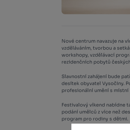
Nové centrum navazuje na víc
vzděláváním, tvorbou a setká
workshopy, vzdělávací progr
rezidenčních pobytů českých 
Slavnostní zahájení bude pa
desítek obyvatel Vysočiny. 
profesionální umění s místní
Festivalový víkend nabídne 
podání umělců z více než des
program pro rodiny s dětmi.