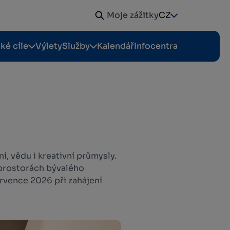
Moje zážitky
CZ
cké cíle
Výlety
Služby
Kalendář
Infocentra
, vědu i kreativní průmysly.
 prostorách bývalého
ervence 2026 při zahájení