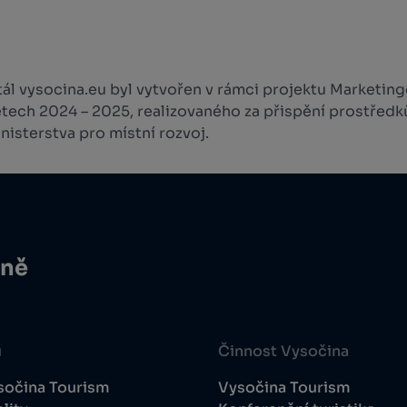
l vysocina.eu byl vytvořen v rámci projektu Marketingo
etech 2024 – 2025, realizovaného za přispění prostředk
isterstva pro místní rozvoj.
ině
u
Činnost Vysočina
sočina Tourism
Vysočina Tourism