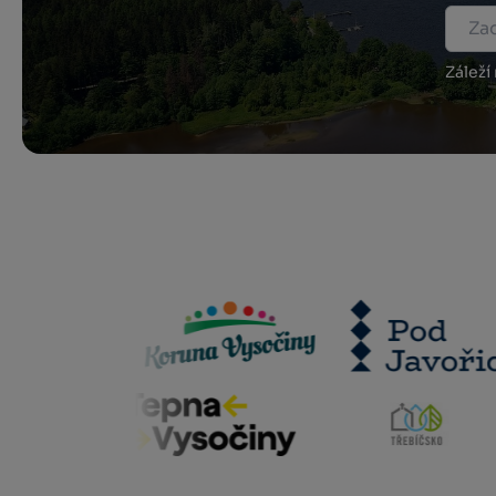
Záleží