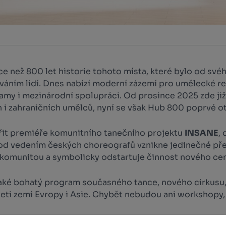
e než 800 let historie tohoto místa, které bylo od své
váním lidí. Dnes nabízí moderní zázemí pro umělecké re
amy i mezinárodní spolupráci. Od prosince 2025 zde již
i zahraničních umělců, nyní se však Hub 800 poprvé ot
třit premiéře komunitního tanečního projektu
INSANE
,
Pod vedením českých choreografů vznikne jedinečné pře
 komunitou a symbolicky odstartuje činnost nového cen
také bohatý program současného tance, nového cirkusu,
eti zemí Evropy i Asie. Chybět nebudou ani workshopy, 