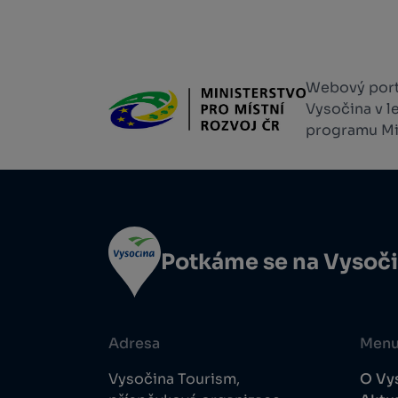
Webový portá
Vysočina v l
programu Min
Potkáme se na Vysoč
Adresa
Men
Vysočina Tourism,
O Vy