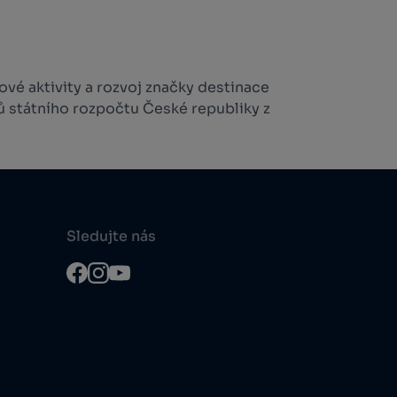
vé aktivity a rozvoj značky destinace
ů státního rozpočtu České republiky z
Sledujte nás