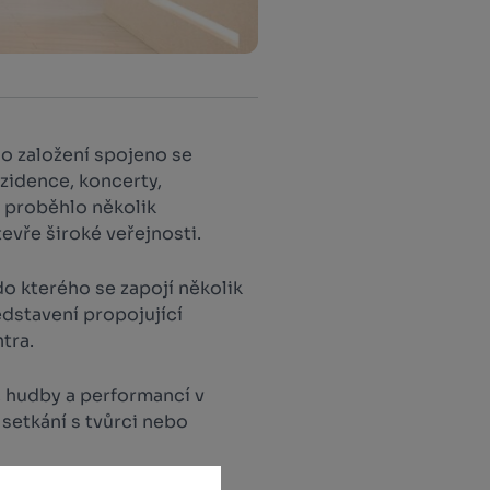
ho založení spojeno se
zidence, koncerty,
 proběhlo několik
evře široké veřejnosti.
 do kterého se zapojí několik
dstavení propojující
tra.
 hudby a performancí v
setkání s tvůrci nebo