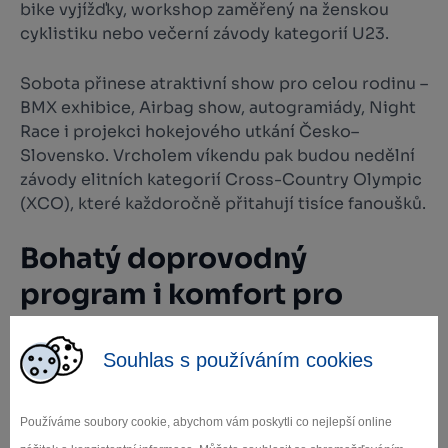
bike vyjížďky, workshop zaměřený na ženskou
cyklistiku nebo večerní závody kategorií U23.
Sobota přinese atraktivní show pro celou rodinu –
BMX exhibice, Airbag show, autogramiády, Night
Race i projekci hokejového utkání Česko–
Slovensko. Vrcholem víkendu pak budou nedělní
závody elitních kategorií Cross-Country Olympic
(XCO), které každoročně přitahují tisíce fanoušků.
Bohatý doprovodný
program i komfort pro
návštěvníky
Souhlas s používáním cookies
Součástí akce budou talk show se známými
osobnostmi, program pro děti, koncerty i
Používáme soubory cookie, abychom vám poskytli co nejlepší online
prezentace partnerů a cyklistických značek.