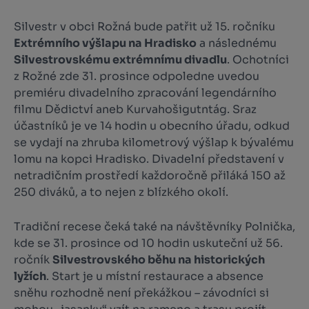
Silvestr v obci Rožná bude patřit už 15. ročníku
Extrémního výšlapu na Hradisko
a následnému
Silvestrovskému extrémnímu divadlu
. Ochotníci
z Rožné zde 31. prosince odpoledne uvedou
premiéru divadelního zpracování legendárního
filmu
Dědictví aneb Kurvahošigutntág
. Sraz
účastníků je ve 14 hodin u obecního úřadu, odkud
se vydají na zhruba kilometrový výšlap k bývalému
lomu na kopci Hradisko. Divadelní představení v
netradičním prostředí každoročně přiláká 150 až
250 diváků, a to nejen z blízkého okolí.
Tradiční recese čeká také na návštěvníky Polnička,
kde se 31. prosince od 10 hodin uskuteční už 56.
ročník
Silvestrovského běhu na historických
lyžích
. Start je u místní restaurace a absence
sněhu rozhodně není překážkou – závodníci si