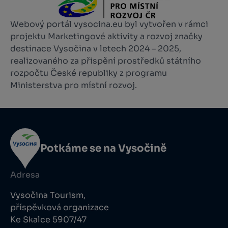
Webový portál vysocina.eu byl vytvořen v rámci
projektu Marketingové aktivity a rozvoj značky
destinace Vysočina v letech 2024 – 2025,
realizovaného za přispění prostředků státního
rozpočtu České republiky z programu
Ministerstva pro místní rozvoj.
Potkáme se na Vysočině
Adresa
Vysočina Tourism,
příspěvková organizace
Ke Skalce 5907/47