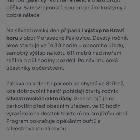
mohou „jasanky“ vzít na rameno a trasu projít
pěšky. Samozřejmostí jsou originální kostýmy a
dobrá nálada.
Na silvestrovský den připadá i
výstup na Kraví
horu
v obci Moravecké Pavlovice. Devátý ročník
akce startuje ve 14.30 hodin u obecního úřadu,
samotný výšlap na kótu 611 metrů nad mořem
začíná o půl hodiny později. Po návratu čeká
účastníky občerstvení.
Zábava na kolech i pásech se chystá ve Střítež,
kde dobrovolní hasiči pořádají čtvrtý ročník
silvestrovské traktoriády
. Sraz strojů je na
parkovišti před obecním úřadem, ve 13 hodin
vyrazí kolona desítek traktorů na projížďku obcí.
Program pokračuje opékáním buřtů a
silvestrovskou zábavou.