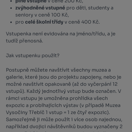
plné vstupné
v ceně 200 Kč,
zvýhodněné vstupné
pro děti, studenty a
seniory v ceně 100 Kč,
pro
celé školní třídy
v ceně 400 Kč.
Vstupenka není evidována na jméno/třídu, a je
tudíž přenosná.
Jak vstupenku použít?
Postupně můžete navštívit všechny muzea a
galerie, které jsou do projektu zapojeny, nebo je
možné navštívit opakovaně (až do vyčerpání 12
vstupů). Každý jednotlivý vstup bude označen. V
rámci vstupu je umožněna prohlídka všech
expozic a probíhajících výstav (v případě Muzea
Vysočiny Třebíč 1 vstup = 1 ze čtyř expozic).
Samozřejmě ji může použít i více osob najednou,
například dvojici návštěvníků budou vyznačeny 2