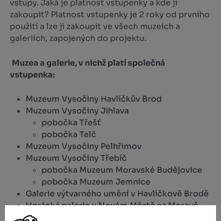
vstupy. Jaká je platnost vstupenky a kde ji
zakoupit? Platnost vstupenky je 2 roky od prvního
použití a lze ji zakoupit ve všech muzeích a
galeriích, zapojených do projektu.
Muzea a galerie, v nichž platí společná
vstupenka:
Muzeum Vysočiny Havlíčkův Brod
Muzeum Vysočiny Jihlava
pobočka Třešť
pobočka Telč
Muzeum Vysočiny Pelhřimov
Muzeum Vysočiny Třebíč
pobočka Muzeum Moravské Budějovice
pobočka Muzeum Jemnice
Galerie výtvarného umění v Havlíčkově Brodě
Horácká galerie v Novém Městě na Moravě
Oblastní galerie Vysočiny v Jihlavě