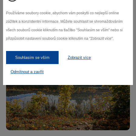
dřevěných chodníčcích podmáčeným terénem
přírodní památky Louky u Černého lesa. Kromě
Používáme soubory cookie, abychom vám poskytli co nejlepší online
Zelené hory nabízí malebné pohledy na rybník a
zážitek a konzistentní informace. Můžete souhlasit se shromažďováním
zámek.
všech souborů cookie kliknutím na tlačítko "Souhlasím se vším" nebo si
přizpůsobit nastavení souborů cookie kliknutím na "Zobrazit více".
Souhlasím se vším
Zobrazit více
Odmítnout a zavřít