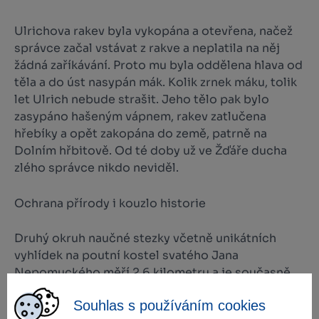
Ulrichova rakev byla vykopána a otevřena, načež
správce začal vstávat z rakve a neplatila na něj
žádná zaříkávání. Proto mu byla oddělena hlava od
těla a do úst nasypán mák. Kolik zrnek máku, tolik
let Ulrich nebude strašit. Jeho tělo pak bylo
zasypáno hašeným vápnem, rakev zatlučena
hřebíky a opět zakopána do země, patrně na
Dolním hřbitově. Od té doby už ve Žďáře ducha
zlého správce nikdo neviděl.
Ochrana přírody i kouzlo historie
Druhý okruh naučné stezky včetně unikátních
vyhlídek na poutní kostel svatého Jana
Nepomuckého měří 2,6 kilometru a je současně
procházkou do míst s nevyšší ochranou přírody a
Souhlas s používáním cookies
krajiny. Prochází okolo rybníka Konvent, zčásti po