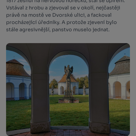
1817 zesnul na nervovou horečku, stal se upírem.
Vstával z hrobu a zjevoval se v okolí, nejčastěji
právě na mostě ve Dvorské ulici, a fackoval
procházející úředníky. A protože zjevení bylo
stále agresivnější, panstvo muselo jednat.