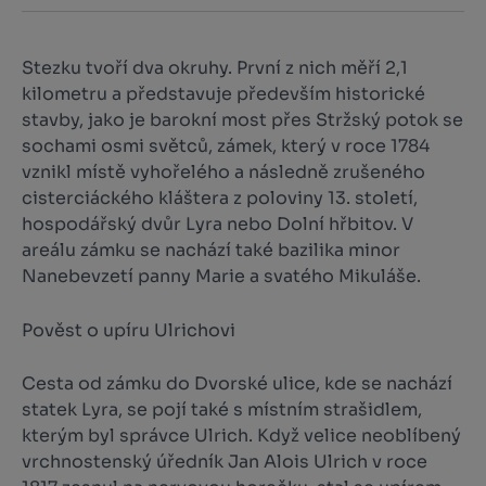
Stezku tvoří dva okruhy. První z nich měří 2,1
kilometru a představuje především historické
stavby, jako je barokní most přes Stržský potok se
sochami osmi světců, zámek, který v roce 1784
vznikl místě vyhořelého a následně zrušeného
cisterciáckého kláštera z poloviny 13. století,
hospodářský dvůr Lyra nebo Dolní hřbitov. V
areálu zámku se nachází také bazilika minor
Nanebevzetí panny Marie a svatého Mikuláše.
Pověst o upíru Ulrichovi
Cesta od zámku do Dvorské ulice, kde se nachází
statek Lyra, se pojí také s místním strašidlem,
kterým byl správce Ulrich. Když velice neoblíbený
vrchnostenský úředník Jan Alois Ulrich v roce