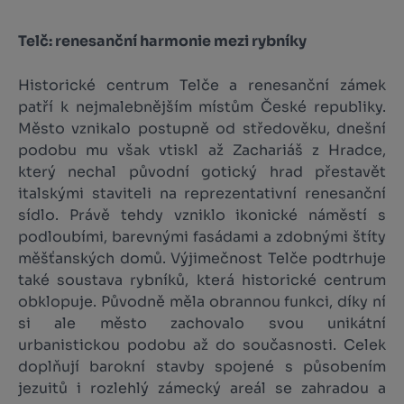
Telč: renesanční harmonie mezi rybníky
Historické centrum Telče a renesanční zámek
patří k nejmalebnějším místům České republiky.
Město vznikalo postupně od středověku, dnešní
podobu mu však vtiskl až Zachariáš z Hradce,
který nechal původní gotický hrad přestavět
italskými staviteli na reprezentativní renesanční
sídlo. Právě tehdy vzniklo ikonické náměstí s
podloubími, barevnými fasádami a zdobnými štíty
měšťanských domů. Výjimečnost Telče podtrhuje
také soustava rybníků, která historické centrum
obklopuje. Původně měla obrannou funkci, díky ní
si ale město zachovalo svou unikátní
urbanistickou podobu až do současnosti. Celek
doplňují barokní stavby spojené s působením
jezuitů i rozlehlý zámecký areál se zahradou a