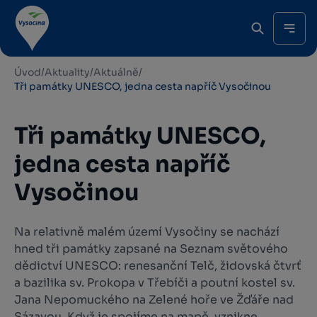
Úvod
/
Aktuality
/
Aktuálně
/
Tři památky UNESCO, jedna cesta napříč Vysočinou
Tři památky UNESCO,
jedna cesta napříč
Vysočinou
Na relativně malém území Vysočiny se nachází
hned tři památky zapsané na Seznam světového
dědictví UNESCO: renesanční Telč, židovská čtvrť
a bazilika sv. Prokopa v Třebíči a poutní kostel sv.
Jana Nepomuckého na Zelené hoře ve Žďáře nad
Sázavou. Když je spojíme na mapě, vznikne