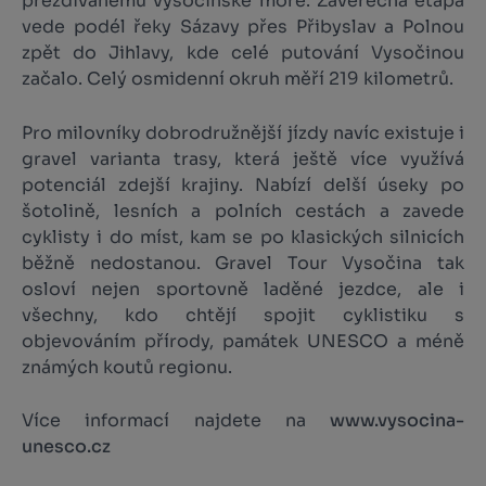
přezdívanému vysočinské moře. Závěrečná etapa
vede podél řeky Sázavy přes Přibyslav a Polnou
zpět do Jihlavy, kde celé putování Vysočinou
začalo. Celý osmidenní okruh měří 219 kilometrů.
Pro milovníky dobrodružnější jízdy navíc existuje i
gravel varianta trasy, která ještě více využívá
potenciál zdejší krajiny. Nabízí delší úseky po
šotolině, lesních a polních cestách a zavede
cyklisty i do míst, kam se po klasických silnicích
běžně nedostanou. Gravel Tour Vysočina tak
osloví nejen sportovně laděné jezdce, ale i
všechny, kdo chtějí spojit cyklistiku s
objevováním přírody, památek UNESCO a méně
známých koutů regionu.
Více informací najdete na
www.vysocina-
unesco.cz