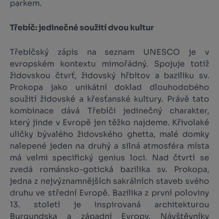
parkem.
Třebíč: jedinečné soužití dvou kultur
Třebíčský zápis na seznam UNESCO je v
evropském kontextu mimořádný. Spojuje totiž
židovskou čtvrť, židovský hřbitov a baziliku sv.
Prokopa jako unikátní doklad dlouhodobého
soužití židovské a křesťanské kultury. Právě tato
kombinace dává Třebíči jedinečný charakter,
který jinde v Evropě jen těžko najdeme. Křivolaké
uličky bývalého židovského ghetta, malé domky
nalepené jeden na druhý a silná atmosféra místa
má velmi specifický genius loci. Nad čtvrtí se
zvedá románsko-gotická bazilika sv. Prokopa,
jedna z nejvýznamnějších sakrálních staveb svého
druhu ve střední Evropě. Bazilika z první poloviny
13. století je inspirovaná architekturou
Burgundska a západní Evropy. Návštěvníky