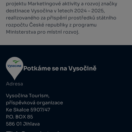
projektu Marketingové aktivity a rozvoj značky
destinace Vysočina v letech 2024 – 2025,
realizovaného za přispění prostředků státního
rozpočtu České republiky z programu
Ministerstva pro místní rozvoj.
Potkáme se na Vysočině
Adresa
Vysočina Tourism,
příspěvková organizace
Ke Skalce 5907/47
P.O. BOX 85
586 01 Jihlava