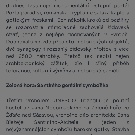
dodnes fascinuje monumentální vstupní portál
Porta paradisi, románská krypta i opatská kaple s
gotickými freskami. Jen několik kroků od baziliky
se rozprostírá mimořádně zachovalá židovská
čtvrť, jedna z nejlépe dochovaných v Evropě.
Dochovalo se zde přes sto historických objektů,
dvě synagogy i rozsáhlý židovský hřbitov s více
než 2500 náhrobky. Třebíč tak nabízí nejen
architektonický zážitek, ale i silný příběh
tolerance, kulturní výměny a historické paměti.
Zelená hora: Santiniho geniální symbolika
Třetím vrcholem UNESCO Trianglu je poutní
kostel sv. Jana Nepomuckého na Zelené hoře ve
Žďáře nad Sázavou, vrcholné dílo architekta Jana
Blažeje Santiniho-Aichela a jeden z
nejvýznamnějších symbolů barokní gotiky. Stavba