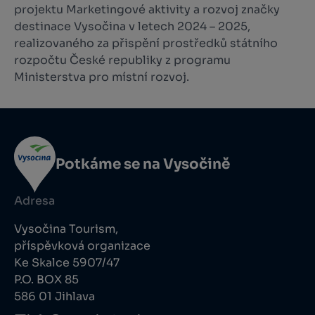
projektu Marketingové aktivity a rozvoj značky
destinace Vysočina v letech 2024 – 2025,
realizovaného za přispění prostředků státního
rozpočtu České republiky z programu
Ministerstva pro místní rozvoj.
Potkáme se na Vysočině
Adresa
Vysočina Tourism,
příspěvková organizace
Ke Skalce 5907/47
P.O. BOX 85
586 01 Jihlava