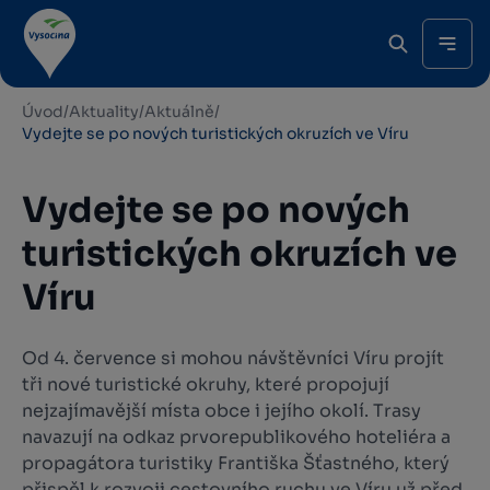
Úvod
/
Aktuality
/
Aktuálně
/
Vydejte se po nových turistických okruzích ve Víru
Vydejte se po nových
turistických okruzích ve
Víru
Od 4. července si mohou návštěvníci Víru projít
tři nové turistické okruhy, které propojují
nejzajímavější místa obce i jejího okolí. Trasy
navazují na odkaz prvorepublikového hoteliéra a
propagátora turistiky Františka Šťastného, který
přispěl k rozvoji cestovního ruchu ve Víru už před