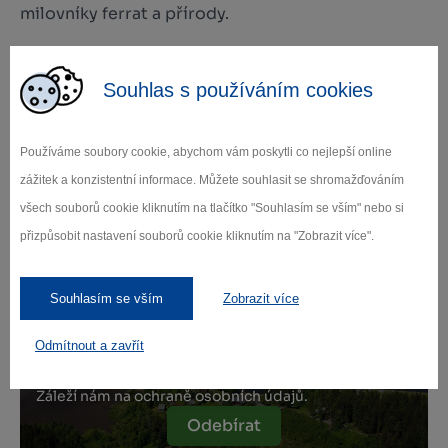
milovníky ferrat a přírody.
Zdroj: Koruna Vysočiny
Souhlas s používáním cookies
Používáme soubory cookie, abychom vám poskytli co nejlepší online
zážitek a konzistentní informace. Můžete souhlasit se shromažďováním
Zamilujte si Vysočinu
všech souborů cookie kliknutím na tlačítko "Souhlasím se vším" nebo si
přizpůsobit nastavení souborů cookie kliknutím na "Zobrazit více".
Přihlaste se k odběru našeho newsletteru
o novinkách.
Souhlasím se vším
Zobrazit více
Odmítnout a zavřít
Záleží nám na ochraně osobních údajů.
Odebírat