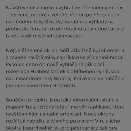
Návštěvníci si mohou vybrat ze tří značených tras
– červené, modré a zelené. Vedou po hřebenech
nad údolím řeky Svratky, nabídnou výhledy na
přehradu, ferraty i okolní krajinu a zavedou turisty
také k řadě místních zajímavostí.
Nejdelší zelený okruh měří přibližně 6,5 kilometru
a zavede návštěvníky například ke zřícenině hradu
Pyšolec nebo do nově vyhlášené přírodní
rezervace Hraběcí stolek s oblíbenou vyhlídkou
nad meandrem řeky Svratky. Právě zde se natáčela
jedna ze scén filmu
Nosferatu
.
Součástí projektu jsou také informační tabule s
mapami tras, tištěný leták i mobilní aplikace, která
návštěvníkům usnadní orientaci. Nové okruhy
rozšiřují nabídku aktivního poznávání Víru a jeho
okolí a jsou vhodné jak pro pěší turisty, tak pro