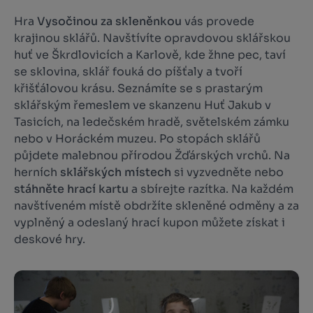
Hra
Vysočinou za skleněnkou
vás provede
krajinou sklářů. Navštívíte opravdovou sklářskou
huť ve Škrdlovicích a Karlově, kde žhne pec, taví
se sklovina, sklář fouká do píšťaly a tvoří
křišťálovou krásu. Seznámíte se s prastarým
sklářským řemeslem ve skanzenu Huť Jakub v
Tasicích, na ledečském hradě, světelském zámku
nebo v Horáckém muzeu. Po stopách sklářů
půjdete malebnou přírodou Žďárských vrchů. Na
herních
sklářských místech
si vyzvedněte nebo
stáhněte hrací kartu
a sbírejte razítka. Na každém
navštíveném místě obdržíte skleněné odměny a za
vyplněný a odeslaný hrací kupon můžete získat i
deskové hry.