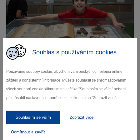
Souhlas s používáním cookies
Používáme soubory cookie, abychom vám poskytli co nejlepší online
Parádní výlety po celé Vysočině nabízí
zážitek a konzistentní informace. Můžete souhlasit se shromažďováním
Cestovatelský deník
. Je plný rébusů, úkolů a také
všech souborů cookie kliknutím na tlačítko "Souhlasím se vším" nebo si
skrytých příběhů. Vydejte se s ním do Jihlavy,
přizpůsobit nastavení souborů cookie kliknutím na "Zobrazit více".
Telče, Třebíče, kaňonu řeky Doubravy, lipnických
lomů, na hrad Roštejn, Kámen, Dalešickou nebo
Vírskou přehradu, zámek v Jaroměřicích nad
Souhlasím se vším
Zobrazit více
Rokytnou, zříceninu Zubštejn, Milovské perničky,
Křemešník a další zajímavá místa. Odhalte skryté
Odmítnout a zavřít
příběhy Vlčí jáma, Němcova šifra, Mahlerova duše