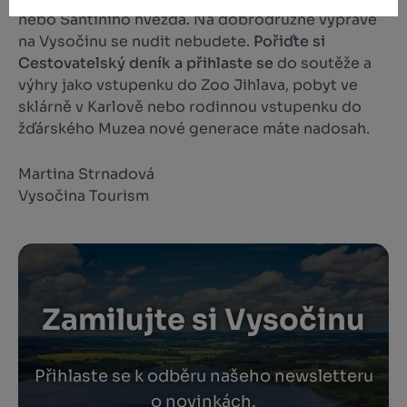
nebo Santiniho hvězda. Na dobrodružné výpravě
na Vysočinu se nudit nebudete.
Pořiďte si
Cestovatelský deník a přihlaste se
do soutěže a
výhry jako vstupenku do Zoo Jihlava, pobyt ve
sklárně v Karlově nebo rodinnou vstupenku do
žďárského Muzea nové generace máte nadosah.
Martina Strnadová
Vysočina Tourism
Zamilujte si Vysočinu
Přihlaste se k odběru našeho newsletteru
o novinkách.