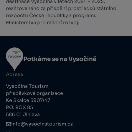
destinace Vysočina v letech 2024 – 2025,
realizovaného za přispění prostředků státního
rozpočtu České republiky z programu
Ministerstva pro místní rozvoj.
Potkáme se na Vysočině
Adresa
Vysočina Tourism,
příspěvková organizace
Ke Skalce 5907/47
P.O. BOX 85
586 01 Jihlava
info@vysocinatourism.cz