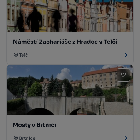
Náměstí Zachariáše z Hradce v Telči
Telč
Mosty v Brtnici
Brtnice