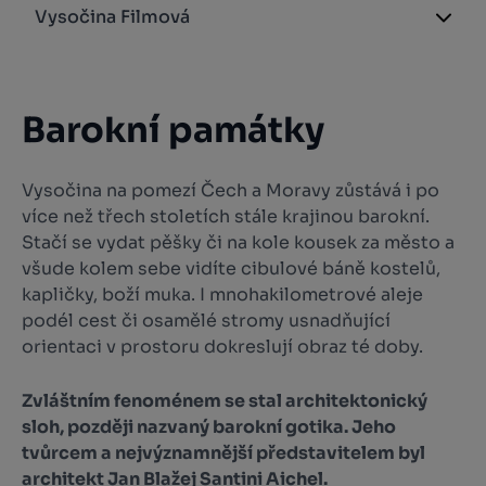
Vysočina Filmová
Barokní památky
Vysočina na pomezí Čech a Moravy zůstává i po
více než třech stoletích stále krajinou barokní.
Stačí se vydat pěšky či na kole kousek za město a
všude kolem sebe vidíte cibulové báně kostelů,
kapličky, boží muka. I mnohakilometrové aleje
podél cest či osamělé stromy usnadňující
orientaci v prostoru dokreslují obraz té doby.
Zvláštním fenoménem se stal architektonický
sloh, později nazvaný barokní gotika. Jeho
tvůrcem a nejvýznamnější představitelem byl
architekt Jan Blažej Santini Aichel.