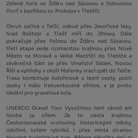
Zelené hoře ve Žďáru nad Sázavou a židovskou
čtvrť s bazilikou sv. Prokopa v Třebíči.
Okruh začíná v Telči, odkud přes Javořické lesy,
hrad Roštejn a Třešť míří do Jihlavy. Dále
pokračuje přes Polnou do Žďáru nad Sázavou,
třetí etapa vede rozmanitou krajinou přes Nové
Město na Moravě a Velké Meziříčí do Třebíče a
závěrečná část se přes Vinařství Sádek, Novou
Říši a vyhlídky v okolí Mařenky vrací zpět do Telče.
Trasa kombinuje šotolinové a lesní cesty, polní
úseky i málo frekventované silnice, a je proto
ideální pro gravelová kola.
UNESCO Gravel Tour Vysočinou není závod ani
honba za cílem. Je to cesta krajinou
Českomoravské vrchoviny, historickými městy,
údolími, kolem rybníků i přes místa stranou
hlavních turistických tras. Během několika dnů si