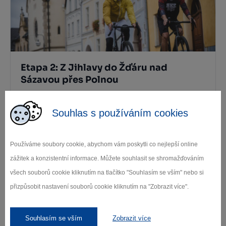
Etapa 2: Z Jihlavy do Žďáru nad
Sázavou přes Polnou
Jihlava
Souhlas s používáním cookies
Používáme soubory cookie, abychom vám poskytli co nejlepší online
zážitek a konzistentní informace. Můžete souhlasit se shromažďováním
všech souborů cookie kliknutím na tlačítko "Souhlasím se vším" nebo si
přizpůsobit nastavení souborů cookie kliknutím na "Zobrazit více".
Etapa 3: Ze Žďáru nad Sázavou do
Souhlasím se vším
Zobrazit více