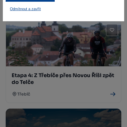
Třebíče přes Velké Meziříčí
Odmítnout a zavřít
Žďár nad Sázavou
Etapa 4: Z Třebíče přes Novou Říši zpět
do Telče
Třebíč