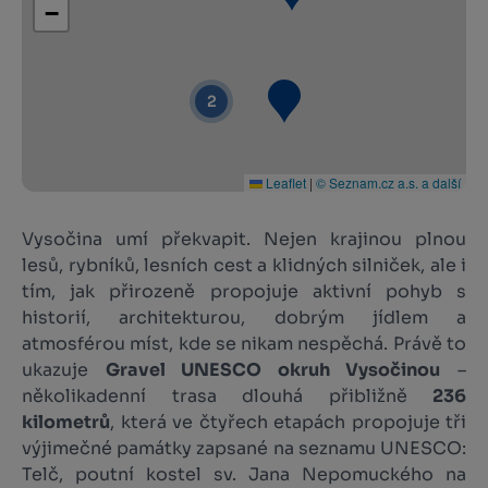
−
2
Leaflet
|
© Seznam.cz a.s. a další
Vysočina umí překvapit. Nejen krajinou plnou
lesů, rybníků, lesních cest a klidných silniček, ale i
tím, jak přirozeně propojuje aktivní pohyb s
historií, architekturou, dobrým jídlem a
atmosférou míst, kde se nikam nespěchá. Právě to
ukazuje
Gravel UNESCO okruh Vysočinou
–
několikadenní trasa dlouhá přibližně
236
kilometrů
, která ve čtyřech etapách propojuje tři
výjimečné památky zapsané na seznamu UNESCO:
Telč, poutní kostel sv. Jana Nepomuckého na