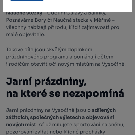
Naučné stezky
– Údolím Oslavy a Balinky,
Poznáváme Bory či Naučná stezka v Měříně –
všechny nabízejí přírodu, klid i zajímavosti pro
malé objevitele.
Takové cíle jsou skvělým doplňkem
prázdninového programu a pomáhají dětem
i rodičům otevřít oči novým místům na Vysočině.
Jarní prázdniny,
na které se nezapomíná
Jarní prázdniny na Vysočině jsou o
sdílených
zážitcích, společných výletech a objevování
nových míst
. Ať už milujete sportování na sněhu,
pozorování zvířat nebo klidné procházky