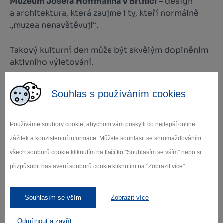
Muzeum Josefa Hoffmanna v Brtnici
– design
a architektura, která zaujme i ty, kteří normálně
„muzea nenavštěvují“.
Takový kulturní den může být skvělým doplněním
aktivního výletování.
Krátké výlety, které baví
Souhlas s používáním cookies
celou rodinu
Používáme soubory cookie, abychom vám poskytli co nejlepší online
Vysočina nabízí přírodu přímo za humny – ideální
zážitek a konzistentní informace. Můžete souhlasit se shromažďováním
cíl pro nenáročné výlety:
všech souborů cookie kliknutím na tlačítko "Souhlasím se vším" nebo si
přizpůsobit nastavení souborů cookie kliknutím na "Zobrazit více".
Zřícenina hradu Rokštejn
– kouzelné místo
přístupné i s dětmi.
Souhlasím se vším
Zobrazit více
Rozhledna na Fajtově kopci
– zakončení výletu
s panoramatickým výhledem.
Odmítnout a zavřít