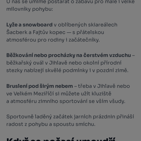
U nás se umíme postarat o zábavu pro malé i velké
milovníky pohybu:
Lyže a snowboard
v oblíbených skiareálech
Šacberk a Fajtův kopec — s přátelskou
atmosférou pro rodiny i začátečníky.
Běžkování nebo procházky na čerstvém vzduchu
–
běžkařský ovál v Jihlavě nebo okolní přírodní
stezky nabízejí skvělé podmínky i v pozdní zimě.
Bruslení pod širým nebem
– třeba v Jihlavě nebo
ve Velkém Meziříčí si můžete užít kluziště
a atmosféru zimního sportování se vším všudy.
Sportovně laděný začátek jarních prázdnin přináší
radost z pohybu a spoustu smíchu.