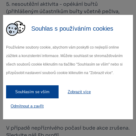
5. nesoutěžní aktivita - opékání buřtů
(přihlášeným účastníkům buřty včetně pečiva,
hořtice a kečupu zajistíme)
Souhlas s používáním cookies
Co s sebou: plavky, ručníky … prostě budeme u
vody i ve vodě Pokud máte vlastní vesty či dětské
pásy kolem těla do vody, neváhejte je přibalit. A
Používáme soubory cookie, abychom vám poskytli co nejlepší online
pokud doma máte vlastní paddleboard, určitě
zážitek a konzistentní informace. Můžete souhlasit se shromažďováním
můžete soutěžit na něm.
všech souborů cookie kliknutím na tlačítko "Souhlasím se vším" nebo si
O co soutěžíme: hlavní je se pobavit a strávit
přizpůsobit nastavení souborů cookie kliknutím na "Zobrazit více".
odpoledne pohybem venku :), drobné ceny pro
vítěze v jednotlivých kategoriích se také najdou.
Souhlasím se vším
Zobrazit více
Přihlášení: počet míst je omezen, přihlaš se na e-
mail: tripteam@seznam.cz (napiš nám své jméno a
Odmítnout a zavřít
měsíc a rok narození) a my Ti potvrdíme účast.
V případě nepříznivého počasí bude akce zrušena.
Sledujte náš Fb profil