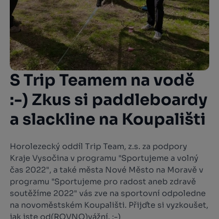
S Trip Teamem na vodě
:-) Zkus si paddleboardy
a slackline na Koupališti
Horolezecký oddíl Trip Team, z.s. za podpory
Kraje Vysočina v programu "Sportujeme a volný
čas 2022", a také města Nové Město na Moravě v
programu "Sportujeme pro radost aneb zdravě
soutěžíme 2022" vás zve na sportovní odpoledne
na novoměstském Koupališti. Přijďte si vyzkoušet,
jak jste od(ROVNO)vážní. :-)