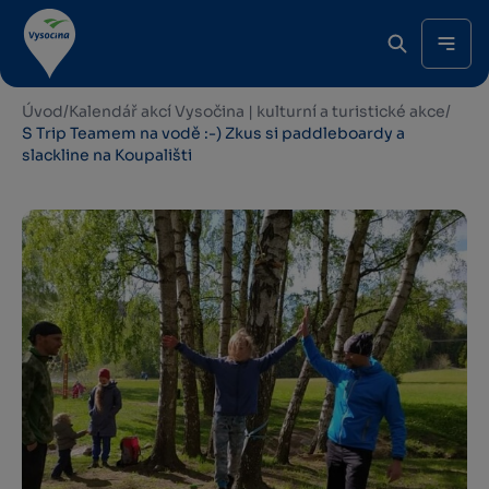
Úvod
/
Kalendář akcí Vysočina | kulturní a turistické akce
/
S Trip Teamem na vodě :-) Zkus si paddleboardy a
slackline na Koupališti