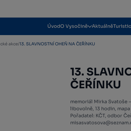
Úvod
O Vysočině
Aktuálně
Turisti
tické akce
/
13. SLAVNOSTNÍ OHEŇ NA ČEŘÍNKU
13. SLAVN
ČEŘÍNKU
memoriál Mirka Svatoše – 
libovolně, 13 hodin, mapa
Pořadatel: KČT, odbor Čeř
misasvatosova@seznam.