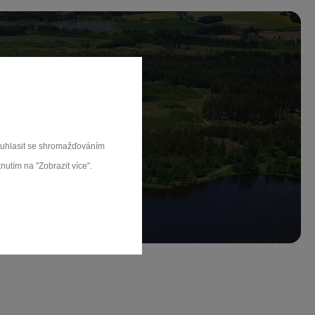
ch.
souhlasit se shromažďováním
rat
nutím na "Zobrazit více".