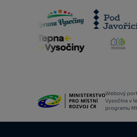
Webový portá
Vysočina v l
programu Min