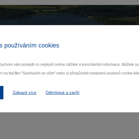
Zamilujte si Vysočinu
s používáním cookies
ihlaste se k odběru našeho newsletteru o novinká
ychom vám poskytli co nejlepší online zážitek a konzistentní informace. Můžete 
Odebí
m na tlačítko "Souhlasím se vším" nebo si přizpůsobit nastavení souborů cookie klik
 nám na ochraně osobních údajů.
Zobrazit více
Odmítnout a zavřít