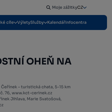
Moje zážitky
CZ
cké cíle
Výlety
Služby
Kalendář
Infocentra
OSTNÍ OHEŇ NA
Čeřínek – turistická chata, 5-15 km
 č. 76, www.kct-cerinek.cz
ínek Jihlava, Marie Svatošová,
cz