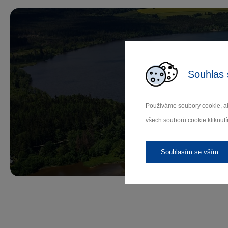
Souhlas 
Př
Používáme soubory cookie, ab
všech souborů cookie kliknutí
Záleží
Souhlasím se vším