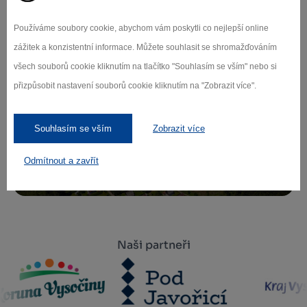
Přihlaste se k odběru našeho newsletteru
Používáme soubory cookie, abychom vám poskytli co nejlepší online
o novinkách.
zážitek a konzistentní informace. Můžete souhlasit se shromažďováním
všech souborů cookie kliknutím na tlačítko "Souhlasím se vším" nebo si
přizpůsobit nastavení souborů cookie kliknutím na "Zobrazit více".
Záleží nám na ochraně osobních údajů.
Souhlasím se vším
Zobrazit více
Odebírat
Odmítnout a zavřít
Naši partneři