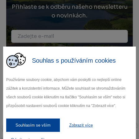
Přihlaste se k odběru našeho newsletteru
o novinkách.
Záleží nám na ochraně osobních údajů.
Odebírat
Souhlas s používáním cookies
Používáme soubory cookie, abychom vám poskytli co nejlepší online
zážitek a konzistentní informace. Můžete souhlasit se shromažďováním
všech souborů cookie kliknutím na tlačítko "Souhlasím se vším" nebo si
Naši partneři
přizpůsobit nastavení souborů cookie kliknutím na "Zobrazit více".
Souhlasím se vším
Zobrazit více