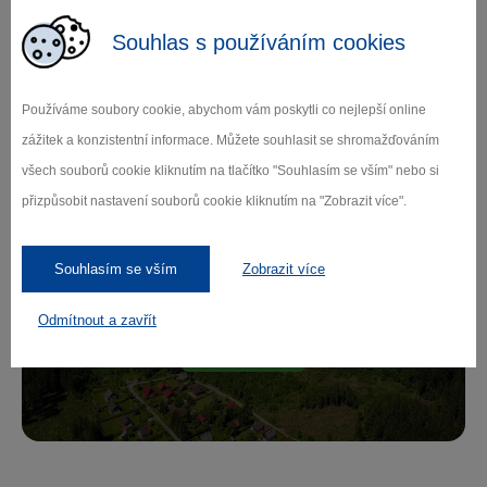
Souhlas s používáním cookies
Zamilujte si Vysočinu
Používáme soubory cookie, abychom vám poskytli co nejlepší online
zážitek a konzistentní informace. Můžete souhlasit se shromažďováním
Přihlaste se k odběru našeho newsletteru
všech souborů cookie kliknutím na tlačítko "Souhlasím se vším" nebo si
o novinkách.
přizpůsobit nastavení souborů cookie kliknutím na "Zobrazit více".
Souhlasím se vším
Zobrazit více
Záleží nám na ochraně osobních údajů.
Odmítnout a zavřít
Odebírat