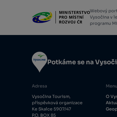
Webový portá
Vysočina v l
programu Min
Potkáme se na Vysoč
Adresa
Men
Vysočina Tourism,
O Vy
příspěvková organizace
Aktua
Ke Skalce 5907/47
Geop
P.O. BOX 85