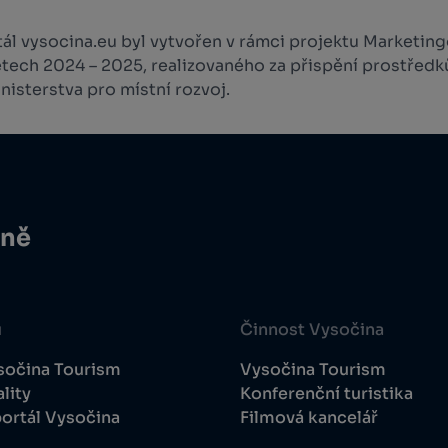
l vysocina.eu byl vytvořen v rámci projektu Marketingo
etech 2024 – 2025, realizovaného za přispění prostředk
isterstva pro místní rozvoj.
ině
u
Činnost Vysočina
sočina Tourism
Vysočina Tourism
lity
Konferenční turistika
ortál Vysočina
Filmová kancelář