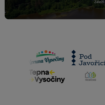
Záleží