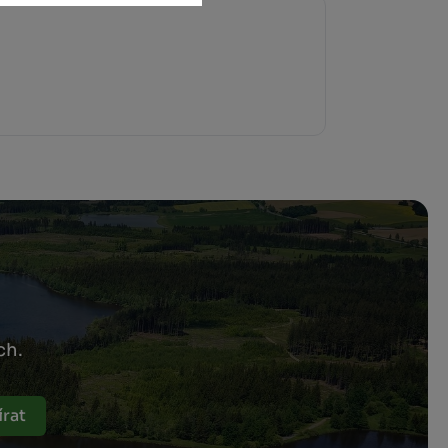
ch.
rat