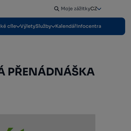
Moje zážitky
CZ
cké cíle
Výlety
Služby
Kalendář
Infocentra
KÁ PŘENÁDNÁŠKA