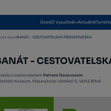
Úvod
O Vysočině
Aktuálně
Turisti
tické akce
/
BANÁT - CESTOVATELSKÁ PŘENÁDNÁŠKA
BANÁT - CESTOVATELS
seda s cestovatelem
Petrem Nazarovem
stské muzeum, Masarykovo náměstí 5, Velká Bíteš