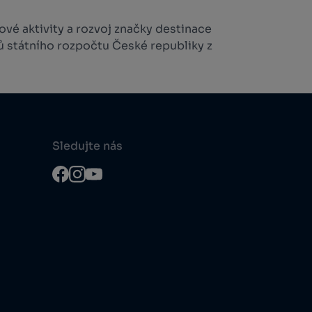
vé aktivity a rozvoj značky destinace
ů státního rozpočtu České republiky z
Sledujte nás