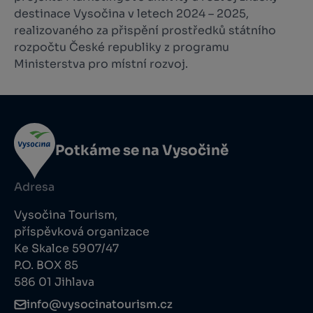
destinace Vysočina v letech 2024 – 2025,
realizovaného za přispění prostředků státního
rozpočtu České republiky z programu
Ministerstva pro místní rozvoj.
Potkáme se na Vysočině
Adresa
Vysočina Tourism,
příspěvková organizace
Ke Skalce 5907/47
P.O. BOX 85
586 01 Jihlava
info@vysocinatourism.cz