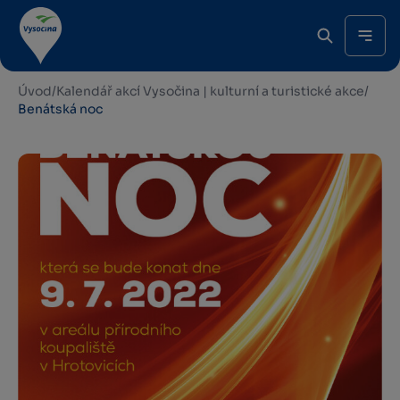
Úvod
/
Kalendář akcí Vysočina | kulturní a turistické akce
/
Benátská noc