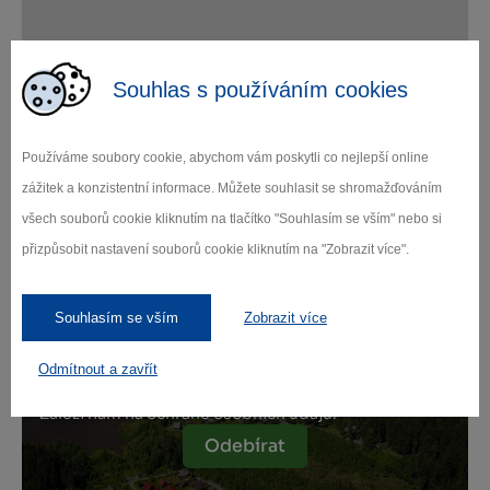
Leaflet
|
© Seznam.cz a.s. a další
Souhlas s používáním cookies
Používáme soubory cookie, abychom vám poskytli co nejlepší online
Zamilujte si Vysočinu
zážitek a konzistentní informace. Můžete souhlasit se shromažďováním
všech souborů cookie kliknutím na tlačítko "Souhlasím se vším" nebo si
přizpůsobit nastavení souborů cookie kliknutím na "Zobrazit více".
Přihlaste se k odběru našeho newsletteru
o novinkách.
Souhlasím se vším
Zobrazit více
Odmítnout a zavřít
Záleží nám na ochraně osobních údajů.
Odebírat