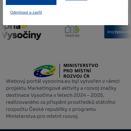
Odmítnout a zavřít
Webový portál vysocina.eu byl vytvořen v rámci
projektu Marketingové aktivity a rozvoj značky
destinace Vysočina v letech 2024 – 2025,
realizovaného za přispění prostředků státního
rozpočtu České republiky z programu
Ministerstva pro místní rozvoj.