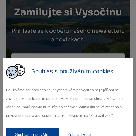
Zamilujte si Vysočinu
Přihlaste se k odběru našeho newsletteru
o novinkách.
Souhlas s používáním cookies
Záleží nám na ochraně osobních údajů.
Odebírat
Používáme soubory cookie, abychom vám poskytli co nejlepší online
zážitek a konzistentní informace. Můžete souhlasit se shromažďováním
všech souborů cookie kliknutím na tlačítko "Souhlasím se vším" nebo si
přizpůsobit nastavení souborů cookie kliknutím na "Zobrazit více".
Naši partneři
Souhlasím se vším
Zobrazit více