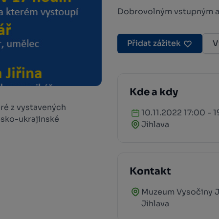
Dobrovolným vstupným a.
Přidat zážitek
V
Kde a kdy
ré z vystavených
10.11.2022 17:00 - 
esko-ukrajinské
Jihlava
Kontakt
Muzeum Vysočiny Ji
Jihlava