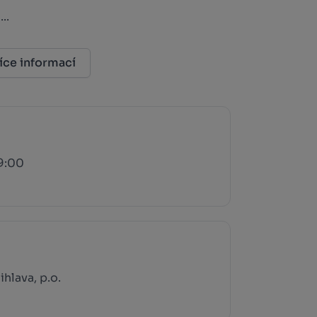
..
íce informací
19:00
hlava, p.o.