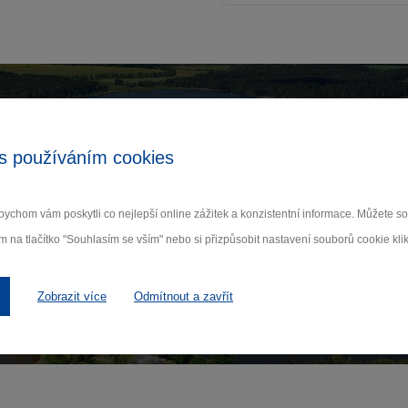
Zamilujte si Vysočinu
s používáním cookies
ihlaste se k odběru našeho newsletteru o novinká
ychom vám poskytli co nejlepší online zážitek a konzistentní informace. Můžete 
m na tlačítko "Souhlasím se vším" nebo si přizpůsobit nastavení souborů cookie klik
Odebí
 nám na ochraně osobních údajů.
Zobrazit více
Odmítnout a zavřít