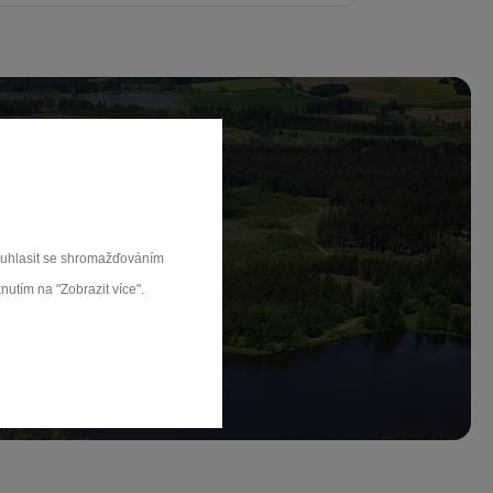
ch.
souhlasit se shromažďováním
nutím na "Zobrazit více".
rat