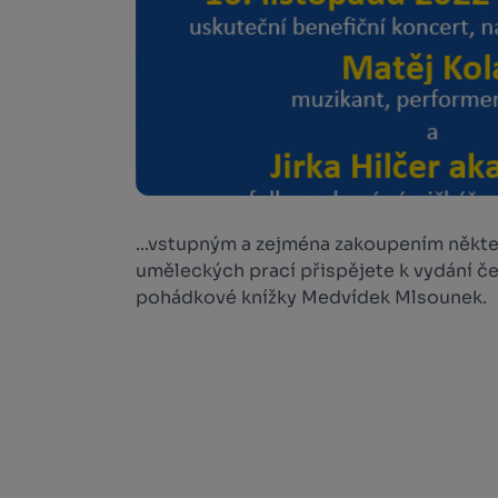
...vstupným a zejména zakoupením někte
uměleckých prací přispějete k vydání č
pohádkové knížky Medvídek Mlsounek.