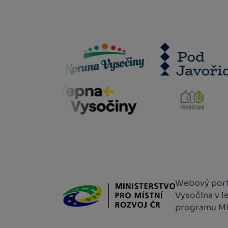
Webový portá
Vysočina v l
programu Min