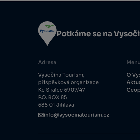
Potkáme se na Vysoč
Adresa
Men
Vysočina Tourism,
O Vy
příspěvková organizace
Aktua
Ke Skalce 5907/47
Geop
P.O. BOX 85
586 01 Jihlava
info@vysocinatourism.cz