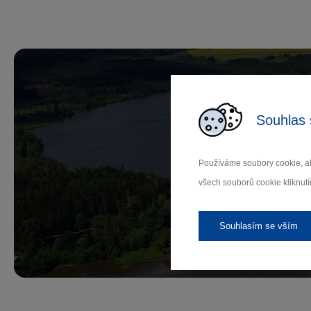
Souhlas 
Př
Používáme soubory cookie, ab
všech souborů cookie kliknutí
Záleží
Souhlasím se vším