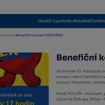
Úvod
O Vysočině
Aktuálně
Turisti
tické akce
/
Benefiční koncert MEDVÍDEK
Benefiční 
Ve čtvrtek 10. listopadu 
muzea v rámci benefiční 
koncert Medvídek, na kte
Matěj KOLÁŘ – muzikant, 
Jirka HILČER aka Jiřina –