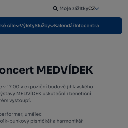
Moje zážitky
CZ
cké cíle
Výlety
Služby
Kalendář
Infocentra
koncert MEDVÍDEK
se v 17:00 v expoziční budově jihlavského
výstavy MEDVÍDEK uskuteční i benefiční
rém vystoupí:
performer, umělec
 folk-punkový písničkář a harmonikář