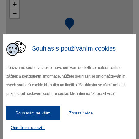
+
−
Souhlas s používáním cookies
Leaflet
|
© Seznam.cz a.s. a další
Používáme soubory cookie, abychom vám poskytli co nejlepší online
zážitek a konzistentní informace. Můžete souhlasit se shromažďováním
všech souborů cookie kliknutím na tlačítko "Souhlasím se vším" nebo si
přizpůsobit nastavení souborů cookie kliknutím na "Zobrazit více".
Zamilujte si Vysočinu
Souhlasím se vším
Zobrazit více
Přihlaste se k odběru našeho newsletteru
Odmítnout a zavřít
o novinkách.