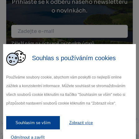
Přihlaste se k odběru našeho newsletteru
o novinkách.
Záleží nám na ochraně osobních údajů.
Odebírat
Souhlas s používáním cookies
Používáme soubory cookie, abychom vám poskytli co nejlepší online
zážitek a konzistentní informace. Můžete souhlasit se shromažďováním
všech souborů cookie kliknutím na tlačítko "Souhlasím se vším" nebo si
Naši partneři
přizpůsobit nastavení souborů cookie kliknutím na "Zobrazit více".
Souhlasím se vším
Zobrazit více
Odmítnout a zavřít