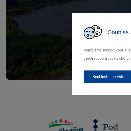
Př
Souhlas 
Používáme soubory cookie, ab
Záleží
všech souborů cookie kliknutí
Souhlasím se vším