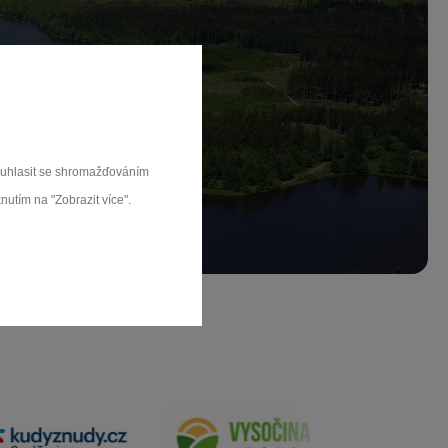
ch.
rat
souhlasit se shromažďováním
nutím na "Zobrazit více".