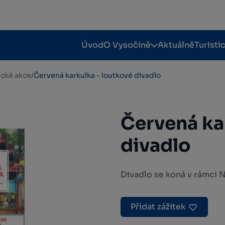
Úvod
O Vysočině
Aktuálně
Turisti
tické akce
/
Červená karkulka - loutkové divadlo
Červená ka
divadlo
Divadlo se koná v rámci N
Přidat zážitek