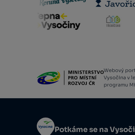
Webový portá
Vysočina v l
programu Min
Potkáme se na Vysoč