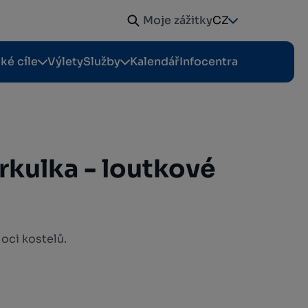
Moje zážitky
CZ
cké cíle
Výlety
Služby
Kalendář
Infocentra
rkulka - loutkové
oci kostelů.