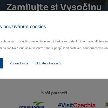
Zamilujte si Vysočinu
ihlaste se k odběru našeho newsletteru o novinká
s používáním cookies
Odebí
ychom vám poskytli co nejlepší online zážitek a konzistentní informace. Můžete 
 nám na ochraně osobních údajů.
m na tlačítko "Souhlasím se vším" nebo si přizpůsobit nastavení souborů cookie klik
Zobrazit více
Odmítnout a zavřít
Naši partneři