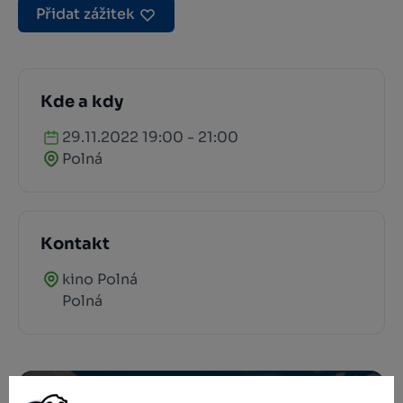
Přidat zážitek
Kde a kdy
29.11.2022 19:00 - 21:00
Polná
Kontakt
kino Polná
Polná