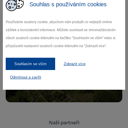
Souhlas s používáním cookies
Zamilujte si Vysočinu
Používáme soubory cookie, abychom vám poskytli co nejlepší online
zážitek a konzistentní informace. Můžete souhlasit se shromažďováním
Přihlaste se k odběru našeho newsletteru
všech souborů cookie kliknutím na tlačítko "Souhlasím se vším" nebo si
o novinkách.
přizpůsobit nastavení souborů cookie kliknutím na "Zobrazit více".
Souhlasím se vším
Zobrazit více
Záleží nám na ochraně osobních údajů.
Odmítnout a zavřít
Odebírat
Naši partneři