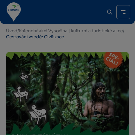
Úvod
/
Kalendář akcí Vysočina | kulturní a turistické akce
/
Cestování vsedě: Civilizace