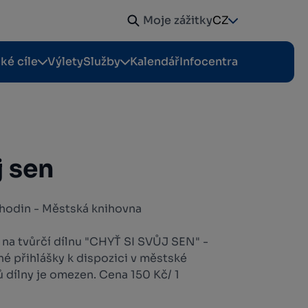
Moje zážitky
CZ
cké cíle
Výlety
Služby
Kalendář
Infocentra
j sen
6 hodin - Městská knihovna
 na tvůrčí dílnu "CHYŤ SI SVŮJ SEN" -
é přihlášky k dispozici v městské
 dílny je omezen. Cena 150 Kč/ 1