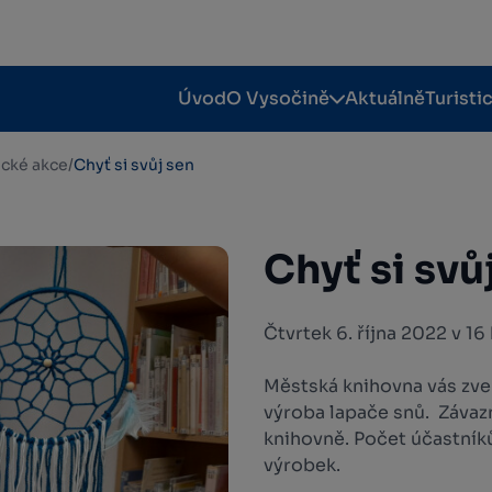
Úvod
O Vysočině
Aktuálně
Turisti
tické akce
/
Chyť si svůj sen
Chyť si svů
Čtvrtek 6. října 2022 v 1
Městská knihovna vás zve
výroba lapače snů. Závazn
knihovně. Počet účastníků
výrobek.