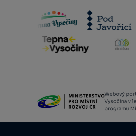
Webový portá
Vysočina v l
programu Min