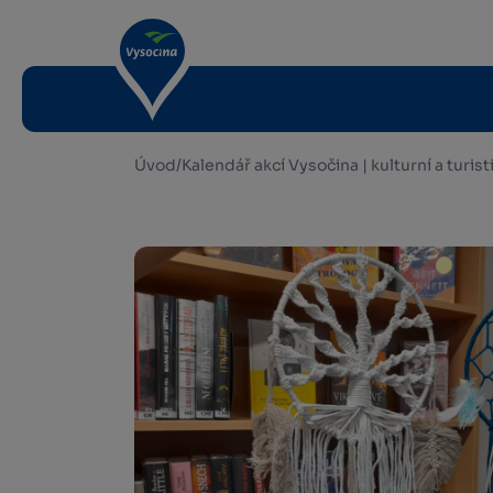
Úvod
/
Kalendář akcí Vysočina | kulturní a turis