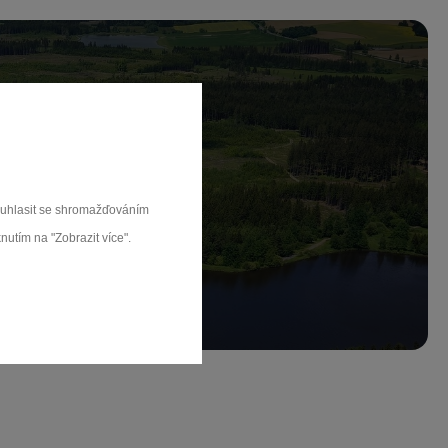
ch.
souhlasit se shromažďováním
rat
nutím na "Zobrazit více".