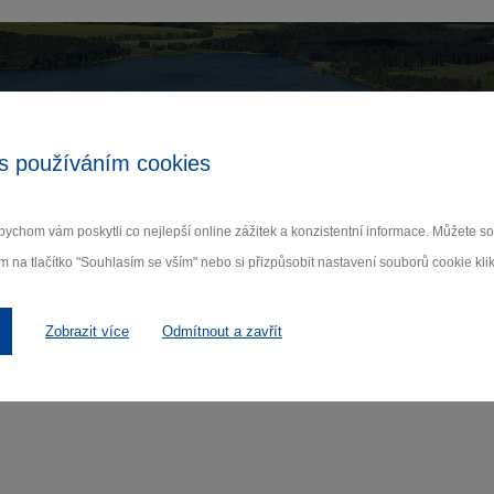
Zamilujte si Vysočinu
s používáním cookies
ihlaste se k odběru našeho newsletteru o novinká
ychom vám poskytli co nejlepší online zážitek a konzistentní informace. Můžete 
Odebí
m na tlačítko "Souhlasím se vším" nebo si přizpůsobit nastavení souborů cookie klik
 nám na ochraně osobních údajů.
Zobrazit více
Odmítnout a zavřít