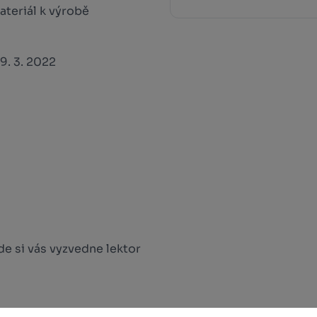
ateriál k výrobě
9. 3. 2022
e si vás vyzvedne lektor
 na našich internetových