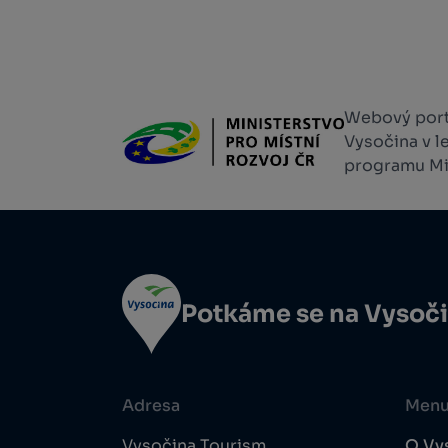
Webový portá
Vysočina v l
programu Min
Potkáme se na Vysoč
Adresa
Men
Vysočina Tourism,
O Vy