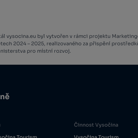
l vysocina.eu byl vytvořen v rámci projektu Marketingo
etech 2024 – 2025, realizovaného za přispění prostředk
isterstva pro místní rozvoj.
ině
u
Činnost Vysočina
sočina Tourism
Vysočina Tourism