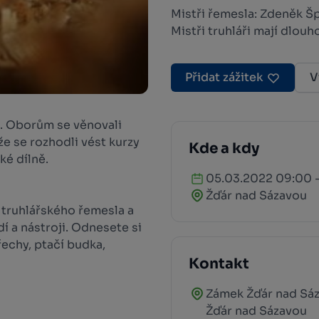
Mistři řemesla: Zdeněk Šp
Mistři truhláři mají dlouh
Přidat zážitek
V
í. Oborům se věnovali
že se rozhodli vést kurzy
Kde a kdy
ké dílně.
05.03.2022 09:00 -
Žďár nad Sázavou
y truhlářského řemesla a
dí a nástroji. Odnesete si
echy, ptačí budka,
Kontakt
Zámek Žďár nad Sá
Žďár nad Sázavou