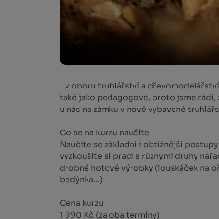
...v oboru truhlářství a dřevomodelářstv
také jako pedagogové, proto jsme rádi, 
u nás na zámku v nově vybavené truhlářs
Co se na kurzu naučíte
Naučíte se základní i obtížnější postup
vyzkoušíte si práci s různými druhy nářa
drobné hotové výrobky (louskáček na oř
bedýnka…)
Cena kurzu
1 990 Kč (za oba termíny)