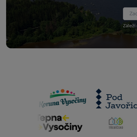
Záleží