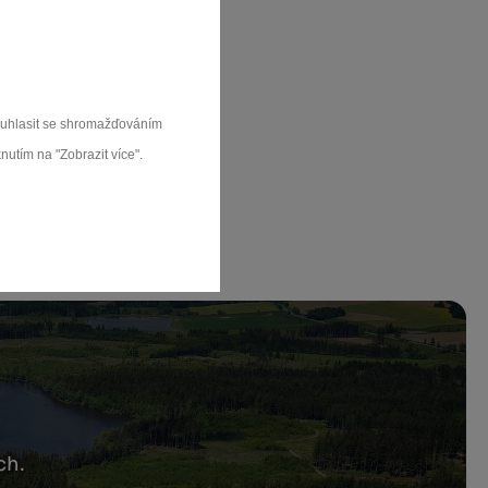
souhlasit se shromažďováním
nutím na "Zobrazit více".
ch.