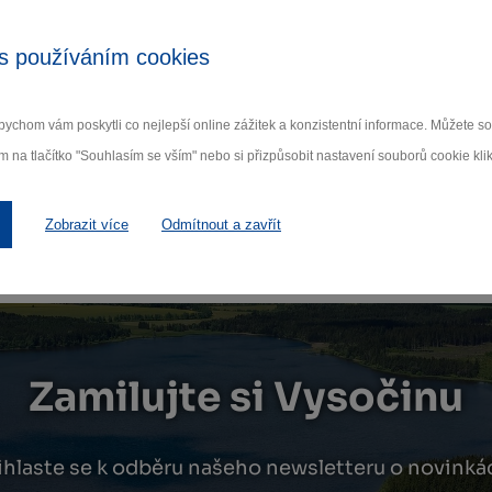
u na pokladně Muzea nové
s používáním cookies
ychom vám poskytli co nejlepší online zážitek a konzistentní informace. Můžete 
o dalších kurzech
m na tlačítko "Souhlasím se vším" nebo si přizpůsobit nastavení souborů cookie klik
Zobrazit více
Odmítnout a zavřít
Zamilujte si Vysočinu
ihlaste se k odběru našeho newsletteru o novinká