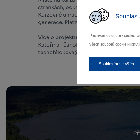
stránkách, odkaz níže.
Kurzovné uhradíte před zahájením kurz
Souhlas 
generace. Platit můžete hotově i kartou.
Používáme soubory cookie, ab
Více o projektu Chytrá ruka, informace 
Kateřina Těsnohlídková
všech souborů cookie kliknutí
tesnohlidkova@zamekzdar.cz
Souhlasím se vším
Př