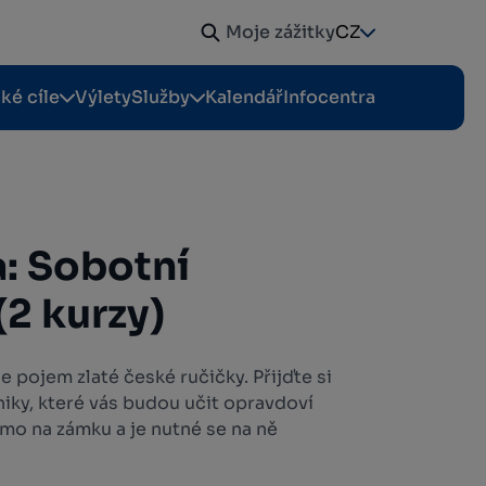
Moje zážitky
CZ
cké cíle
Výlety
Služby
Kalendář
Infocentra
a: Sobotní
(2 kurzy)
e pojem zlaté české ručičky. Přijďte si
iky, které vás budou učit opravdoví
ímo na zámku a je nutné se na ně