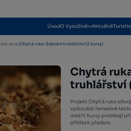
Úvod
O Vysočině
Aktuálně
Turisti
tické akce
/
Chytrá ruka: Sobotní truhlářství (2 kurzy)
Chytrá ruk
truhlářství 
Projekt Chytrá ruka oživuj
vyzkoušet řemeslné techn
mistři! Kurzy probíhají př
přihlásit předem.