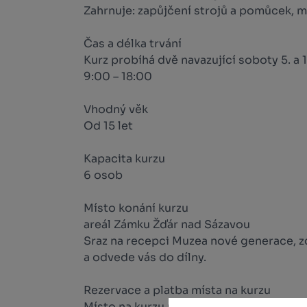
Zahrnuje: zapůjčení strojů a pomůcek, m
Čas a délka trvání
Kurz probíhá dvě navazující soboty 5. a 1
9:00 – 18:00
Vhodný věk
Od 15 let
Kapacita kurzu
6 osob
Místo konání kurzu
areál Zámku Žďár nad Sázavou
Sraz na recepci Muzea nové generace, zd
a odvede vás do dílny.
Rezervace a platba místa na kurzu
Místo na kurzu rezervujte přes formulář