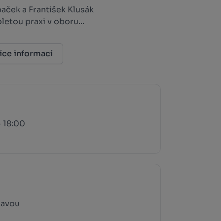
aček a František Klusák
oletou praxi v oboru...
íce informací
 18:00
zavou