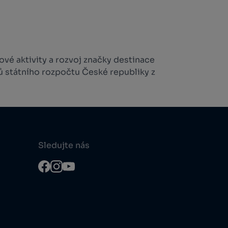
vé aktivity a rozvoj značky destinace
ů státního rozpočtu České republiky z
Sledujte nás