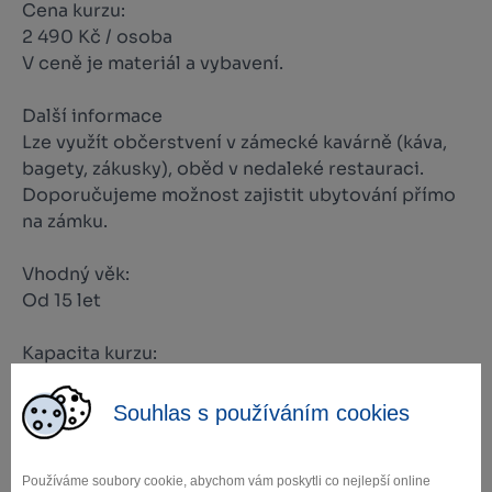
Cena kurzu:
2 490 Kč / osoba
V ceně je materiál a vybavení.
Další informace
Lze využít občerstvení v zámecké kavárně (káva,
bagety, zákusky), oběd v nedaleké restauraci.
Doporučujeme možnost zajistit ubytování přímo
na zámku.
Vhodný věk:
Od 15 let
Kapacita kurzu:
6 osob
Souhlas s používáním cookies
Místo konání kurzu:
areál Zámku Žďár nad Sázavou
Používáme soubory cookie, abychom vám poskytli co nejlepší online
Setkání s lektorem proběhne na recepci Muzea