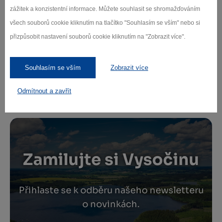
nové generace, lektor vám následně představí
zážitek a konzistentní informace. Můžete souhlasit se shromažďováním
program a odvede do dílny.
všech souborů cookie kliknutím na tlačítko "Souhlasím se vším" nebo si
přizpůsobit nastavení souborů cookie kliknutím na "Zobrazit více".
Rezervace a platba místa na kurzu:
Místo na kurzu rezervujte přes formulář (viz níže).
Kurzovné uhradíte před zahájením kurzu na
Souhlasím se vším
Zobrazit více
pokladně Muzea nové generace. Platit můžete
hotově i kartou.
Odmítnout a zavřít
Zamilujte si Vysočinu
Přihlaste se k odběru našeho newsletteru
o novinkách.