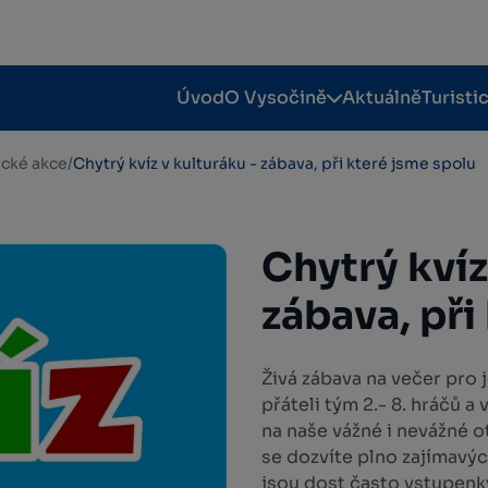
Úvod
O Vysočině
Aktuálně
Turisti
tické akce
/
Chytrý kvíz v kulturáku - zábava, při které jsme spolu
Chytrý kvíz
zábava, při
Živá zábava na večer pro 
přáteli tým 2.- 8. hráčů a
na naše vážné i nevážné o
se dozvíte plno zajímavý
jsou dost často vstupenk