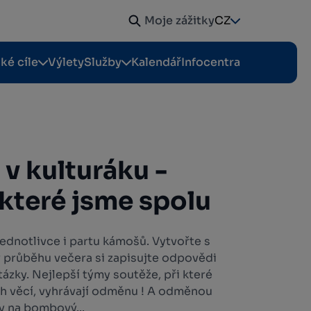
Moje zážitky
CZ
cké cíle
Výlety
Služby
Kalendář
Infocentra
 v kulturáku -
 které jsme spolu
jednotlivce i partu kámošů. Vytvořte s
 v průběhu večera si zapisujte odpovědi
tázky. Nejlepší týmy soutěže, při které
ch věcí, vyhrávají odměnu ! A odměnou
y na bombový...