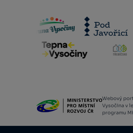
Webový portá
Vysočina v l
programu Min