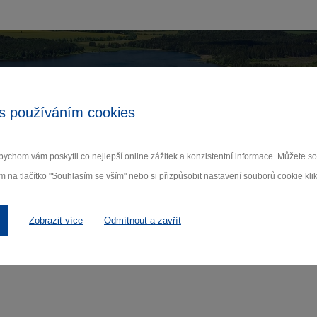
Zamilujte si Vysočinu
s používáním cookies
ihlaste se k odběru našeho newsletteru o novinká
ychom vám poskytli co nejlepší online zážitek a konzistentní informace. Můžete 
m na tlačítko "Souhlasím se vším" nebo si přizpůsobit nastavení souborů cookie klik
Odebí
 nám na ochraně osobních údajů.
Zobrazit více
Odmítnout a zavřít