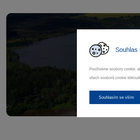
Souhlas 
Př
Používáme soubory cookie, ab
všech souborů cookie kliknutí
Záleží
Souhlasím se vším