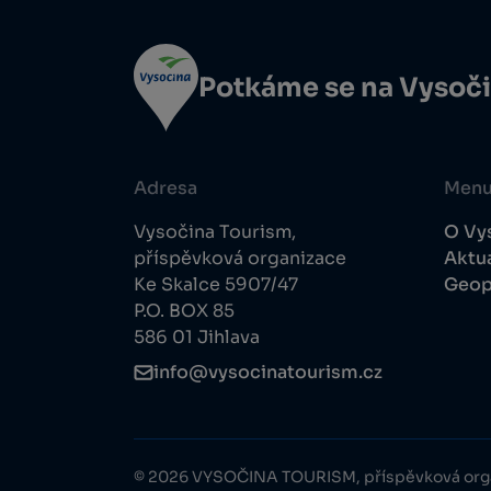
Potkáme se na Vysoč
Adresa
Men
Vysočina Tourism,
O Vy
příspěvková organizace
Aktua
Ke Skalce 5907/47
Geop
P.O. BOX 85
586 01 Jihlava
info@vysocinatourism.cz
© 2026 VYSOČINA TOURISM, příspěvková org