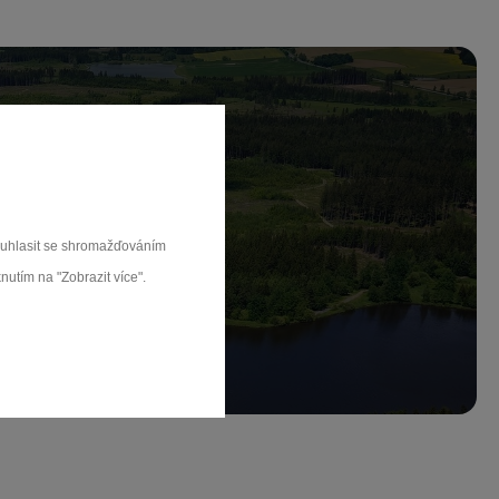
ch.
souhlasit se shromažďováním
nutím na "Zobrazit více".
rat