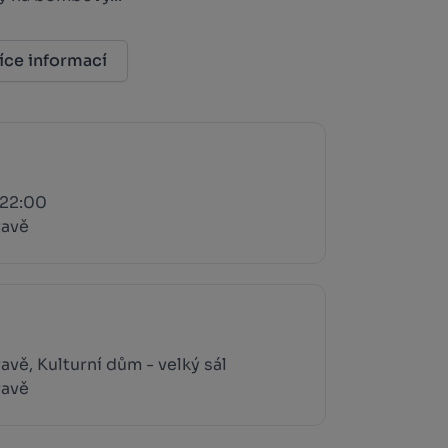
íce informací
 22:00
ravě
vě, Kulturní dům - velký sál
ravě