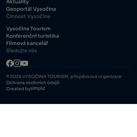
Aktuality
Geoportál Vysočina
Činnost Vysočina
Vysočina Tourism
Konferenční turistika
Filmová kancelář
Sledujte nás
© 2026 VYSOČINA TOURISM, příspěvková organizace
Ochrana osobních údajů
Created by