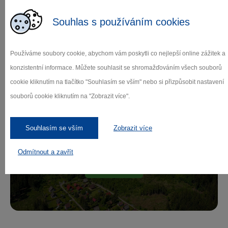
Souhlas s používáním cookies
Zamilujte si Vysočinu
Používáme soubory cookie, abychom vám poskytli co nejlepší online zážitek a
konzistentní informace. Můžete souhlasit se shromažďováním všech souborů
cookie kliknutím na tlačítko "Souhlasím se vším" nebo si přizpůsobit nastavení
Přihlaste se k odběru našeho newsletteru
souborů cookie kliknutím na "Zobrazit více".
o novinkách.
Souhlasím se vším
Zobrazit více
Odmítnout a zavřít
Záleží nám na ochraně osobních údajů.
Odebírat