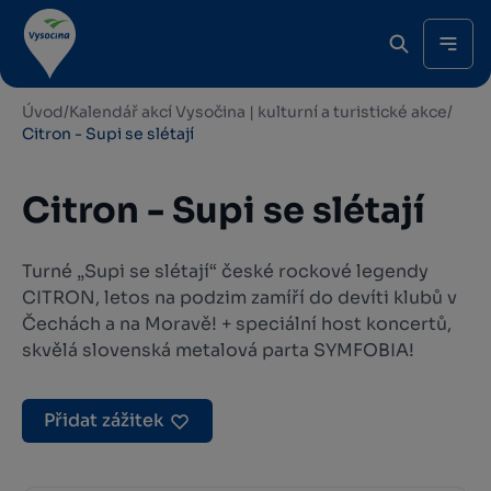
Úvod
/
Kalendář akcí Vysočina | kulturní a turistické akce
/
Citron - Supi se slétají
Citron - Supi se slétají
Turné „Supi se slétají“ české rockové legendy
CITRON, letos na podzim zamíří do devíti klubů v
Čechách a na Moravě! + speciální host koncertů,
skvělá slovenská metalová parta SYMFOBIA!
Přidat zážitek