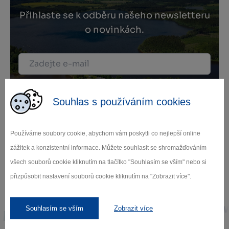
Přihlaste se k odběru našeho newsletteru
o novinkách.
Záleží nám na ochraně osobních údajů.
Odebírat
Souhlas s používáním cookies
Používáme soubory cookie, abychom vám poskytli co nejlepší online
zážitek a konzistentní informace. Můžete souhlasit se shromažďováním
všech souborů cookie kliknutím na tlačítko "Souhlasím se vším" nebo si
přizpůsobit nastavení souborů cookie kliknutím na "Zobrazit více".
Naši partneři
Souhlasím se vším
Zobrazit více