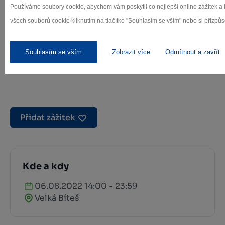
Používáme soubory cookie, abychom vám poskytli co nejlepší online zážitek a
všech souborů cookie kliknutím na tlačítko "Souhlasím se vším" nebo si přizpůso
Souhlasím se vším
Zobrazit více
Odmítnout a zavřít
Přidat zážitek
Kde a kdy
06.08.2022 14:00 - 23:59
Velká Bíteš