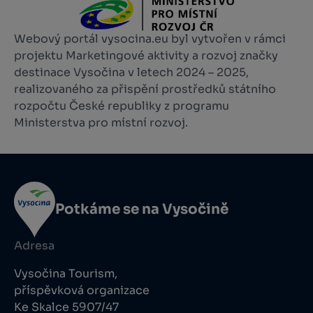
Webový portál vysocina.eu byl vytvořen v rámci
projektu Marketingové aktivity a rozvoj značky
destinace Vysočina v letech 2024 – 2025,
realizovaného za přispění prostředků státního
rozpočtu České republiky z programu
Ministerstva pro místní rozvoj.
Potkáme se na Vysočině
Adresa
Vysočina Tourism,
příspěvková organizace
Ke Skalce 5907/47