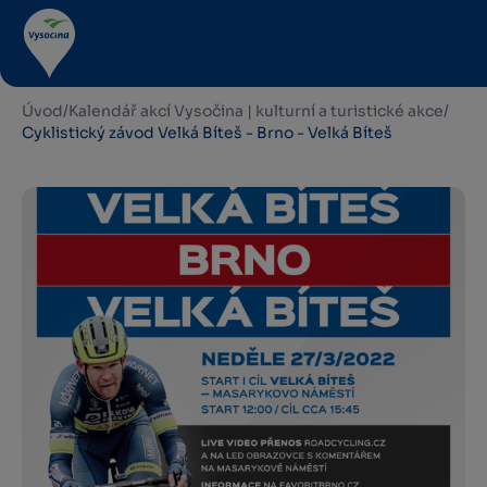
Úvod
/
Kalendář akcí Vysočina | kulturní a turistické akce
/
Cyklistický závod Velká Bíteš - Brno - Velká Bíteš