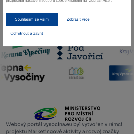
přizpůsobit nastavení souborů cookie kliknutím na "Zobrazit více".
Souhlasím se vším
Zobrazit více
Naši partneři
Odmítnout a zavřít
Webový portál vysocina.eu byl vytvořen v rámci
projektu Marketingové aktivity a rozvoj značky