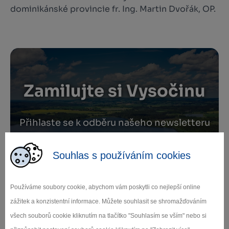
dominikánské provincie fr. Ing. Martin Dvořák, OP.
Zamilujte si Vysočinu
Přihlaste se k odběru našeho newsletteru
o novinkách.
Souhlas s používáním cookies
Používáme soubory cookie, abychom vám poskytli co nejlepší online
Záleží nám na ochraně osobních údajů.
zážitek a konzistentní informace. Můžete souhlasit se shromažďováním
Odebírat
všech souborů cookie kliknutím na tlačítko "Souhlasím se vším" nebo si