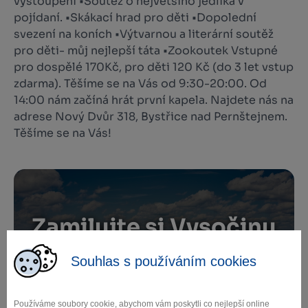
vystoupení •Soutěž o největšího jedlíka v
pojídaní. •Skákací hrad pro děti •Dopolední
svezení na koních •Výtvarnou a literární soutěž
pro děti- můj nejlepší táta •Zookoutek Vstupné
pro dospělé 170Kč, pro děti 120 Kč (do 3 let vstup
zdarma). Těšíme se na Vás od 9:30-20:00. Od
14:00 nám začíná hrát první kapela. Najdete nás na
adrese Nový Dvůr 318, Bystřice nad Pernštejnem.
Těšíme se na Vás!
Zamilujte si Vysočinu
Souhlas s používáním cookies
Přihlaste se k odběru našeho newsletteru
o novinkách.
Používáme soubory cookie, abychom vám poskytli co nejlepší online