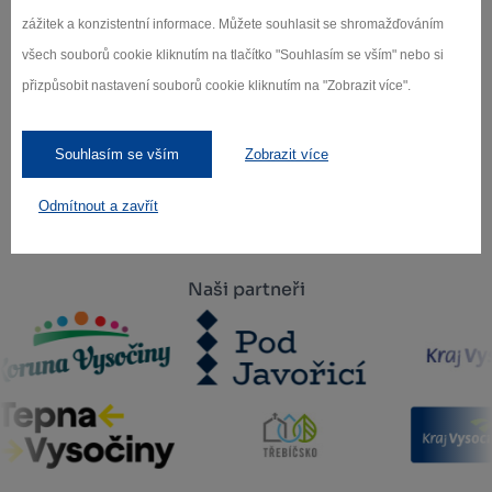
zážitek a konzistentní informace. Můžete souhlasit se shromažďováním
všech souborů cookie kliknutím na tlačítko "Souhlasím se vším" nebo si
Záleží nám na ochraně osobních údajů.
přizpůsobit nastavení souborů cookie kliknutím na "Zobrazit více".
Odebírat
Souhlasím se vším
Zobrazit více
Odmítnout a zavřít
Naši partneři