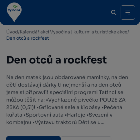
Úvod
/
Kalendář akcí Vysočina | kulturní a turistické akce
/
Den otců a rockfest
Den otců a rockfest
Na den matek jsou obdarované maminky, na den
dětí dostávají dárky ti nejmenší a na den otců
jsme si připravili speciální program! Tatínci se
můžou těšit na: •Vychlazené pivečko POUZE ZA
25Kč (0,5l)! •Grilované sele a klobásy •Pečená
kuřata •Sportovní auta •Harleje •Svezení v
kombajnu •Výstavu traktorů Děti se u...