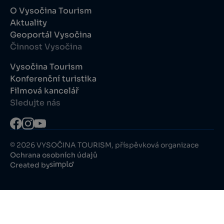
O Vysočina Tourism
Aktuality
Geoportál Vysočina
Činnost Vysočina
Vysočina Tourism
Konferenční turistika
Filmová kancelář
Sledujte nás
© 2026 VYSOČINA TOURISM, příspěvková organizace
Ochrana osobních údajů
Created by