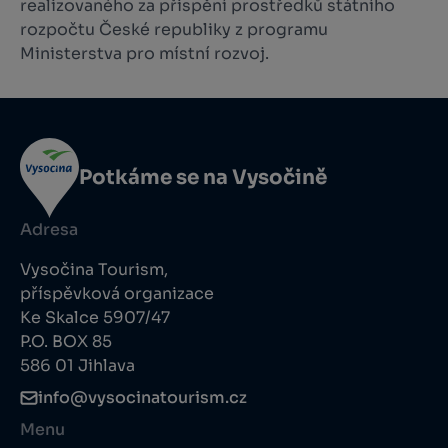
realizovaného za přispění prostředků státního
rozpočtu České republiky z programu
Ministerstva pro místní rozvoj.
Potkáme se na Vysočině
Adresa
Vysočina Tourism,
příspěvková organizace
Ke Skalce 5907/47
P.O. BOX 85
586 01 Jihlava
info@vysocinatourism.cz
Menu