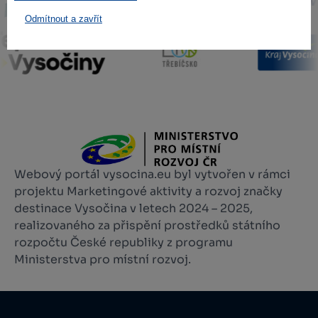
Odmítnout a zavřít
Webový portál vysocina.eu byl vytvořen v rámci
projektu Marketingové aktivity a rozvoj značky
destinace Vysočina v letech 2024 – 2025,
realizovaného za přispění prostředků státního
rozpočtu České republiky z programu
Ministerstva pro místní rozvoj.