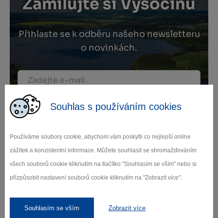
Zamilujte si Vysočinu
Přihlaste se k odběru našeho newsletteru
o novinkách.
Záleží nám na ochraně osobních údajů.
Souhlas s používáním cookies
Odebírat
Používáme soubory cookie, abychom vám poskytli co nejlepší online
zážitek a konzistentní informace. Můžete souhlasit se shromažďováním
všech souborů cookie kliknutím na tlačítko "Souhlasím se vším" nebo si
přizpůsobit nastavení souborů cookie kliknutím na "Zobrazit více".
Naši partneři
Souhlasím se vším
Zobrazit více