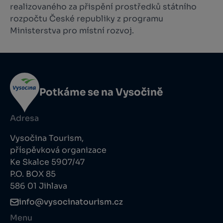
realizovaného za přispění prostředků státního
rozpočtu České republiky z programu
Ministerstva pro místní rozvoj.
Potkáme se na Vysočině
Adresa
Vysočina Tourism,
příspěvková organizace
Ke Skalce 5907/47
P.O. BOX 85
586 01 Jihlava
info@vysocinatourism.cz
Menu