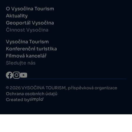
O Vysočina Tourism
Aktuality
Geoportál Vysočina
Činnost Vysočina
Vysočina Tourism
Konferenční turistika
Filmová kancelář
Sledujte nás
© 2026 VYSOČINA TOURISM, příspěvková organizace
Ochrana osobních údajů
Created by