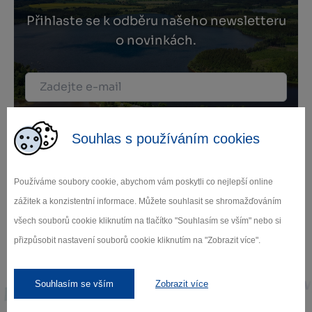
Přihlaste se k odběru našeho newsletteru
o novinkách.
Záleží nám na ochraně osobních údajů.
Odebírat
Souhlas s používáním cookies
Používáme soubory cookie, abychom vám poskytli co nejlepší online
zážitek a konzistentní informace. Můžete souhlasit se shromažďováním
všech souborů cookie kliknutím na tlačítko "Souhlasím se vším" nebo si
přizpůsobit nastavení souborů cookie kliknutím na "Zobrazit více".
Naši partneři
Souhlasím se vším
Zobrazit více