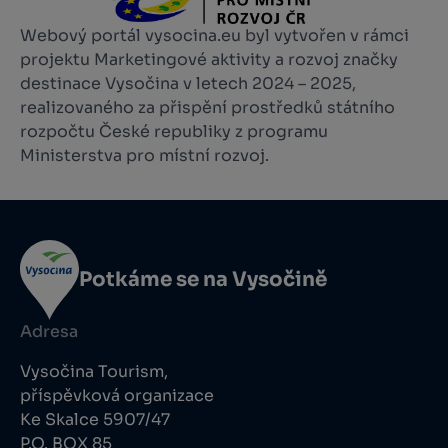
Webový portál vysocina.eu byl vytvořen v rámci
projektu Marketingové aktivity a rozvoj značky
destinace Vysočina v letech 2024 – 2025,
realizovaného za přispění prostředků státního
rozpočtu České republiky z programu
Ministerstva pro místní rozvoj.
Potkáme se na Vysočině
Adresa
Vysočina Tourism,
příspěvková organizace
Ke Skalce 5907/47
P.O. BOX 85