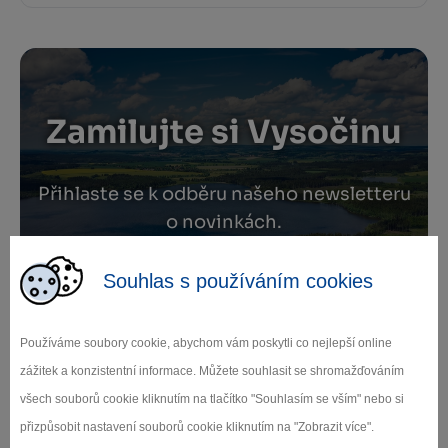
Zamilujte si Vysočinu
Přihlaste se k odběru našeho newsletteru
o novinkách.
Souhlas s používáním cookies
Záleží nám na ochraně osobních údajů.
Používáme soubory cookie, abychom vám poskytli co nejlepší online
Odebírat
zážitek a konzistentní informace. Můžete souhlasit se shromažďováním
všech souborů cookie kliknutím na tlačítko "Souhlasím se vším" nebo si
přizpůsobit nastavení souborů cookie kliknutím na "Zobrazit více".