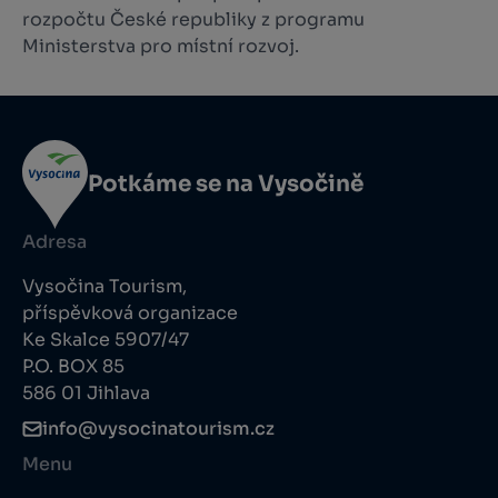
rozpočtu České republiky z programu
Ministerstva pro místní rozvoj.
Potkáme se na Vysočině
Adresa
Vysočina Tourism,
příspěvková organizace
Ke Skalce 5907/47
P.O. BOX 85
586 01 Jihlava
info@vysocinatourism.cz
Menu