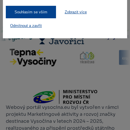
Souhlasím se vším
Zobrazit více
Naši partneři
Odmítnout a zavřít
Webový portál vysocina.eu byl vytvořen v rámci
projektu Marketingové aktivity a rozvoj značky
destinace Vysočina v letech 2024 – 2025,
realizovaného za přispění prostředků státního