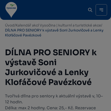
Úvod
/
Kalendář akcí Vysočina | kulturní a turistické akce
/
DÍLNA PRO SENIORY k výstavě Soni Jurkovičové a Lenky
Klofáčové Pavézkové
DÍLNA PRO SENIORY k
výstavě Soni
Jurkovičové a Lenky
Klofáčové Pavézkové
Tvořivá dílna pro seniory k aktuální výstavě v, 10–
12 hodin.
Délka: max 2 hodiny. Cena: 25,- Kč. Rezervace