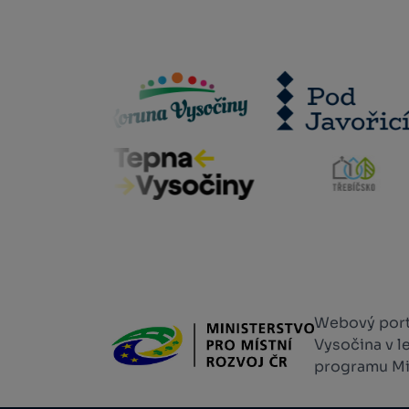
Webový portá
Vysočina v l
programu Min