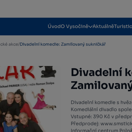
Úvod
O Vysočině
Aktuálně
Turisti
tické akce
/
Divadelní komedie: Zamilovaný sukničkář
Divadelní 
Zamilovaný
Divadelní komedie s hvě
Komediální divadlo spole
Vstupné: 390 Kč v předpr
Předprodej: www.smsticket
Informační centrum Polná