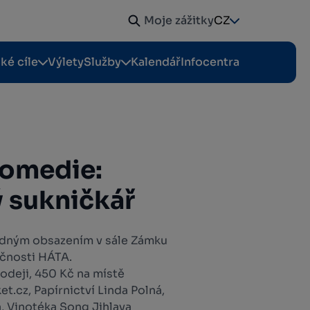
Moje zážitky
CZ
cké cíle
Výlety
Služby
Kalendář
Infocentra
komedie:
 sukničkář
zdným obsazením v sále Zámku
čnosti HÁTA.
odeji, 450 Kč na místě
.cz, Papírnictví Linda Polná,
, Vinotéka Song Jihlava