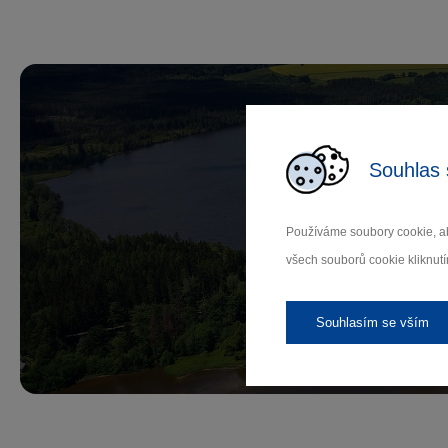
Souhlas 
Př
Používáme soubory cookie, ab
všech souborů cookie kliknutí
Záleží
Souhlasím se vším