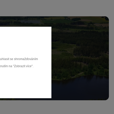
ch.
souhlasit se shromažďováním
nutím na "Zobrazit více".
rat