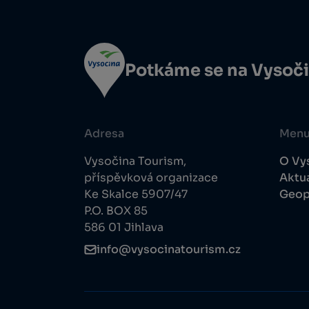
Potkáme se na Vysoč
Adresa
Men
Vysočina Tourism,
O Vy
příspěvková organizace
Aktua
Ke Skalce 5907/47
Geop
P.O. BOX 85
586 01 Jihlava
info@vysocinatourism.cz