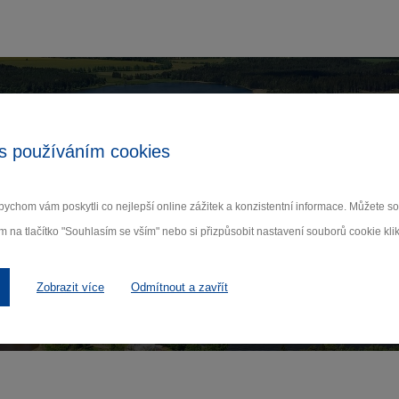
Zamilujte si Vysočinu
s používáním cookies
ihlaste se k odběru našeho newsletteru o novinká
ychom vám poskytli co nejlepší online zážitek a konzistentní informace. Můžete 
m na tlačítko "Souhlasím se vším" nebo si přizpůsobit nastavení souborů cookie klik
Odebí
 nám na ochraně osobních údajů.
Zobrazit více
Odmítnout a zavřít