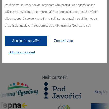
Používáme soubory cookie, abychom vám poskytli co nejlepší online
o novinkách.
zážitek a konzistentní informace. Můžete souhlasit se shromažďováním
všech souborů cookie kliknutím na tlačítko "Souhlasím se vším" nebo si
přizpůsobit nastavení souborů cookie kliknutím na "Zobrazit více".
Záleží nám na ochraně osobních údajů.
Odebírat
Souhlasím se vším
Zobrazit více
Odmítnout a zavřít
Naši partneři