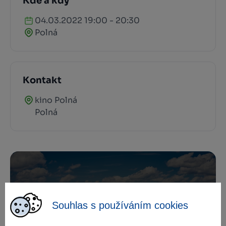
Kde a kdy
04.03.2022 19:00 - 20:30
Polná
Kontakt
kino Polná
Polná
Zamilujte si Vysočinu
Souhlas s používáním cookies
Přihlaste se k odběru našeho newsletteru