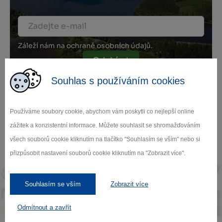
Záleží nám na ochraně osobních údajů.
Odebírat
Souhlas s používáním cookies
Používáme soubory cookie, abychom vám poskytli co nejlepší online
zážitek a konzistentní informace. Můžete souhlasit se shromažďováním
Naši partneři
všech souborů cookie kliknutím na tlačítko "Souhlasím se vším" nebo si
přizpůsobit nastavení souborů cookie kliknutím na "Zobrazit více".
Souhlasím se vším
Zobrazit více
Odmítnout a zavřít