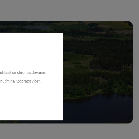
ch.
souhlasit se shromažďováním
nutím na "Zobrazit více".
rat