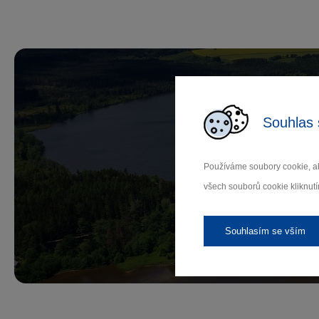
Souhlas 
Př
Používáme soubory cookie, ab
všech souborů cookie kliknutí
Záleží
Souhlasím se vším