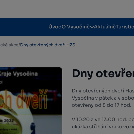
Úvod
O Vysočině
Aktuálně
Turisti
tické akce
/
Dny otevřených dveří HZS
Dny otevře
Dny otevřených dveří Ha
Vysočina v pátek a v sobo
otevřeny od 8 do 17 hod.
V 10.20 a ve 13.00 hod. p
ukázka stříhání vraku vozi