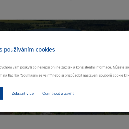
Zamilujte si Vysočinu
s používáním cookies
ihlaste se k odběru našeho newsletteru o novinká
ychom vám poskytli co nejlepší online zážitek a konzistentní informace. Můžete 
m na tlačítko "Souhlasím se vším" nebo si přizpůsobit nastavení souborů cookie klik
Odebí
 nám na ochraně osobních údajů.
Zobrazit více
Odmítnout a zavřít