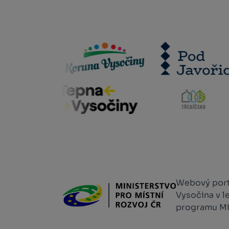
Webový portá
Vysočina v l
programu Min