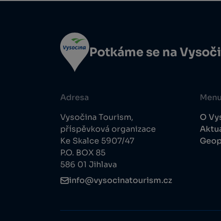
Potkáme se na Vysoč
Adresa
Men
Vysočina Tourism,
O Vy
příspěvková organizace
Aktua
Ke Skalce 5907/47
Geop
P.O. BOX 85
586 01 Jihlava
info@vysocinatourism.cz