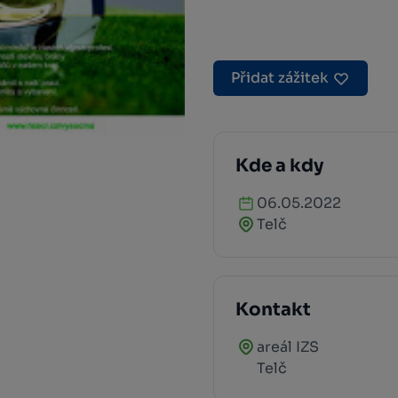
Přidat zážitek
Kde a kdy
06.05.2022
Telč
Kontakt
areál IZS
Telč