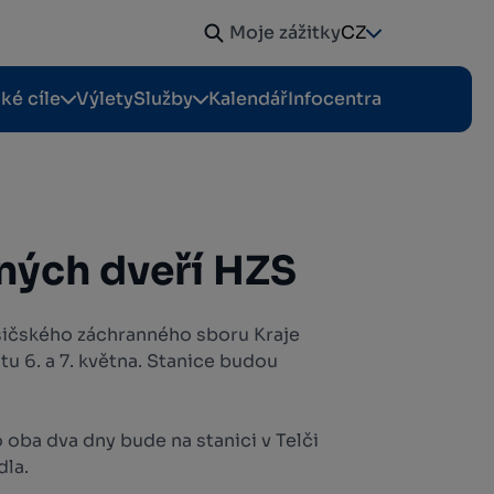
Moje zážitky
CZ
cké cíle
Výlety
Služby
Kalendář
Infocentra
ných dveří HZS
sičského záchranného sboru Kraje
tu 6. a 7. května. Stanice budou
o oba dva dny bude na stanici v Telči
dla.