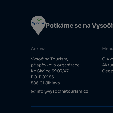
Potkáme se na Vysoč
Adresa
Men
Vysočina Tourism,
O Vy
příspěvková organizace
Aktua
Ke Skalce 5907/47
Geop
P.O. BOX 85
586 01 Jihlava
info@vysocinatourism.cz