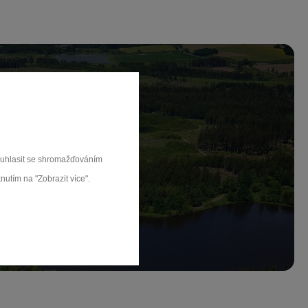
ch.
souhlasit se shromažďováním
nutím na "Zobrazit více".
rat