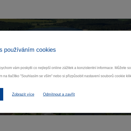
Zamilujte si Vysočinu
s používáním cookies
ihlaste se k odběru našeho newsletteru o novinká
ychom vám poskytli co nejlepší online zážitek a konzistentní informace. Můžete 
m na tlačítko "Souhlasím se vším" nebo si přizpůsobit nastavení souborů cookie klik
Odebí
 nám na ochraně osobních údajů.
Zobrazit více
Odmítnout a zavřít