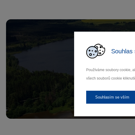
Souhlas 
Př
Používáme soubory cookie, ab
všech souborů cookie kliknutí
Záleží
Souhlasím se vším