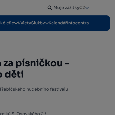
Moje zážitky
CZ
cké cíle
Výlety
Služby
Kalendář
Infocentra
 za písničkou -
 děti
Třebíčského hudebního festivalu
rníků S. Osovského 2 /