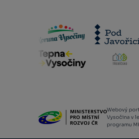
Webový portá
Vysočina v l
programu Min