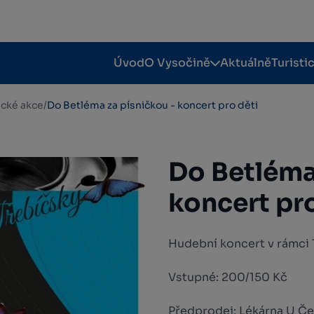
Úvod
O Vysočině
Aktuálně
Turisti
tické akce
/
Do Betléma za písničkou - koncert pro děti
Do Betléma
koncert pro
Hudební koncert v rámci 
Vstupné: 200/150 Kč
Předprodej: Lékárna U Če